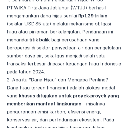
PT WIKA Tirta Jaya Jatiluhur (WTJJ) berhasil
mengamankan dana hijau senilai
Rp 1,29 triliun
(sekitar USD 85 juta) melalui mekanisme obligasi
hijau atau pinjaman berkelanjutan. Pendanaan ini
menandai
titik balik
bagi perusahaan yang
beroperasi di sektor penyediaan air dan pengelolaan
sumber daya air, sekaligus menjadi salah satu
transaksi terbesar di pasar keuangan hijau Indonesia
pada tahun 2024.
2. Apa itu “Dana Hijau” dan Mengapa Penting?
Dana hijau (green financing) adalah alokasi modal
yang
khusus ditujukan untuk proyek‑proyek yang
memberikan manfaat lingkungan
—misalnya
pengurangan emisi karbon, efisiensi energi,
konservasi air, dan perlindungan ekosistem. Pada
level makro, instrumen hijau berperan dalam: