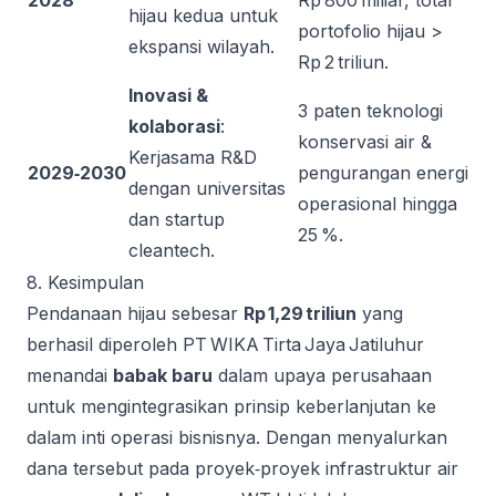
2028
Rp 800 miliar, total
hijau kedua untuk
portofolio hijau >
ekspansi wilayah.
Rp 2 triliun.
Inovasi &
3 paten teknologi
kolaborasi
:
konservasi air &
Kerjasama R&D
2029‑2030
pengurangan energi
dengan universitas
operasional hingga
dan startup
25 %.
cleantech.
8. Kesimpulan
Pendanaan hijau sebesar
Rp 1,29 triliun
yang
berhasil diperoleh PT WIKA Tirta Jaya Jatiluhur
menandai
babak baru
dalam upaya perusahaan
untuk mengintegrasikan prinsip keberlanjutan ke
dalam inti operasi bisnisnya. Dengan menyalurkan
dana tersebut pada proyek‑proyek infrastruktur air