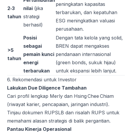
Pertumbuhan
peningkatan kapasitas
2‑3
nilai
(jika
terbarukan, dan kepatuhan
tahun
strategi
ESG meningkatkan valuasi
berhasil)
perusahaan.
Posisi
Dengan tata kelola yang solid,
sebagai
BREN dapat mengakses
>5
pemain kunci
pendanaan internasional
tahun
energi
(green bonds, sukuk hijau)
terbarukan
untuk ekspansi lebih lanjut.
6. Rekomendasi untuk Investor
Lakukan Due Diligence Tambahan
Cari profil lengkap Merly dan Hsing Chee Chiam
(riwayat karier, pencapaian, jaringan industri).
Tinjau dokumen RUPSLB dan risalah RUPS untuk
memahami alasan strategis di balik pergantian.
Pantau Kinerja Operasional