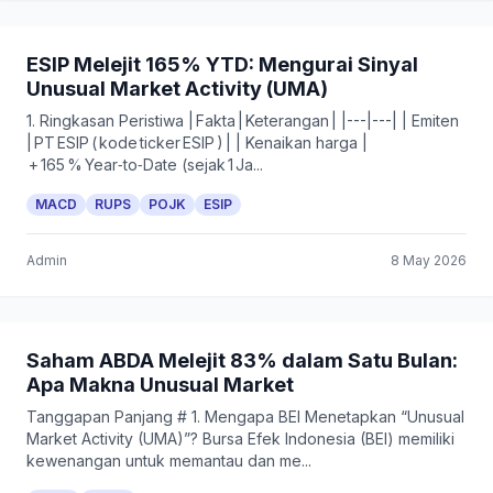
ESIP Melejit 165% YTD: Mengurai Sinyal
Unusual Market Activity (UMA)
1. Ringkasan Peristiwa | Fakta | Keterangan | |---|---| | Emiten
| PT ESIP ( kode ticker ESIP ) | | Kenaikan harga |
+ 165 % Year‑to‑Date (sejak 1 Ja...
MACD
RUPS
POJK
ESIP
Admin
8 May 2026
Saham ABDA Melejit 83% dalam Satu Bulan:
Apa Makna Unusual Market
Tanggapan Panjang # 1. Mengapa BEI Menetapkan “Unusual
Market Activity (UMA)”? Bursa Efek Indonesia (BEI) memiliki
kewenangan untuk memantau dan me...