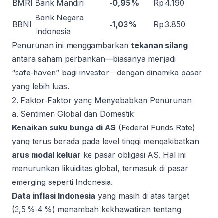
BMRI
Bank Mandiri
‑0,95 %
Rp 4.190
Bank Negara
BBNI
‑1,03 %
Rp 3.850
Indonesia
Penurunan ini menggambarkan
tekanan silang
antara saham perbankan—biasanya menjadi
“safe‑haven” bagi investor—dengan dinamika pasar
yang lebih luas.
2. Faktor‑Faktor yang Menyebabkan Penurunan
a. Sentimen Global dan Domestik
Kenaikan suku bunga di AS
(Federal Funds Rate)
yang terus berada pada level tinggi mengakibatkan
arus modal keluar
ke pasar obligasi AS. Hal ini
menurunkan likuiditas global, termasuk di pasar
emerging seperti Indonesia.
Data inflasi Indonesia
yang masih di atas target
(3,5 %‑4 %) menambah kekhawatiran tentang