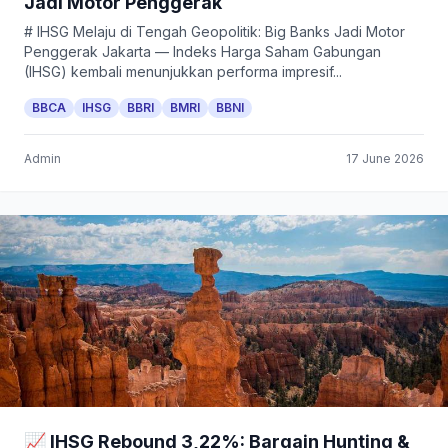
Jadi Motor Penggerak
# IHSG Melaju di Tengah Geopolitik: Big Banks Jadi Motor
Penggerak Jakarta — Indeks Harga Saham Gabungan
(IHSG) kembali menunjukkan performa impresif...
BBCA
IHSG
BBRI
BMRI
BBNI
Admin
17 June 2026
📈 IHSG Rebound 3,22%: Bargain Hunting &