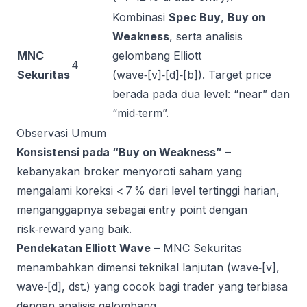
Kombinasi
Spec Buy
,
Buy on
Weakness
, serta analisis
MNC
gelombang Elliott
4
Sekuritas
(wave‑[v]‑[d]‑[b]). Target price
berada pada dua level: “near” dan
“mid‑term”.
Observasi Umum
Konsistensi pada “Buy on Weakness”
–
kebanyakan broker menyoroti saham yang
mengalami koreksi < 7 % dari level tertinggi harian,
menganggapnya sebagai entry point dengan
risk‑reward yang baik.
Pendekatan Elliott Wave
– MNC Sekuritas
menambahkan dimensi teknikal lanjutan (wave‑[v],
wave‑[d], dst.) yang cocok bagi trader yang terbiasa
dengan analisis gelombang.