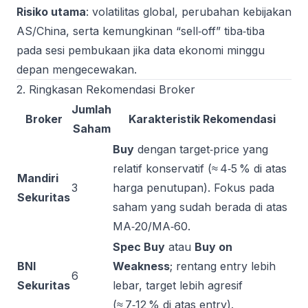
Risiko utama
: volatilitas global, perubahan kebijakan
AS/China, serta kemungkinan “sell‑off” tiba‑tiba
pada sesi pembukaan jika data ekonomi minggu
depan mengecewakan.
2. Ringkasan Rekomendasi Broker
Jumlah
Broker
Karakteristik Rekomendasi
Saham
Buy
dengan target‑price yang
relatif konservatif (≈ 4‑5 % di atas
Mandiri
3
harga penutupan). Fokus pada
Sekuritas
saham yang sudah berada di atas
MA‑20/MA‑60.
Spec Buy
atau
Buy on
BNI
Weakness
; rentang entry lebih
6
Sekuritas
lebar, target lebih agresif
(≈ 7‑12 % di atas entry).