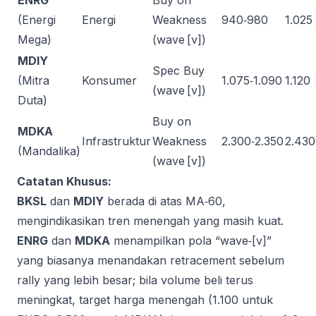
ENRG
Buy on
(Energi
Energi
Weakness
940‑980
1.025
Mega)
(wave [v])
MDIY
Spec Buy
(Mitra
Konsumer
1.075‑1.090
1.120
(wave [v])
Duta)
Buy on
MDKA
Infrastruktur
Weakness
2.300‑2.350
2.430
(Mandalika)
(wave [v])
Catatan Khusus:
BKSL
dan
MDIY
berada di atas MA‑60,
mengindikasikan tren menengah yang masih kuat.
ENRG
dan
MDKA
menampilkan pola “wave‑[v]”
yang biasanya menandakan retracement sebelum
rally yang lebih besar; bila volume beli terus
meningkat, target harga menengah (1.100 untuk