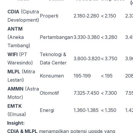
(
CDIA
(Ciputra
Properti
2.180‑2.280
< 2.150
2.3
Development)
ANTM
(Aneka
Pertambangan
3.330‑3.380
< 3.280
3.4
Tambang)
WIFI
(PT
Teknologi &
3.800‑3.820
< 3.750
3.9
Waresindo)
Data Center
MLPL
(Mitra
Konsumen
195‑199
< 195
208
Lestari)
AMMN
(Astra
Otomotif
7.325‑7.450
< 7.300
7.5
Motor)
EMTK
Energi
1.360‑1.385
< 1.350
1.4
(Elnusa)
Insight:
CDIA & MLPL
menampilkan potensi upside yang