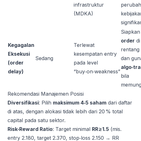
infrastruktur
peruba
(MDKA)
kebijaka
signifika
Siapka
order
di
Kegagalan
Terlewat
rentang 
Eksekusi
kesempatan entry
Sedang
dan gun
(order
pada level
algo‑tr
delay)
“buy‑on‑weakness”
bila
memung
Rekomendasi Manajemen Posisi
Diversifikasi
: Pilih
maksimum 4‑5 saham
dari daftar
di atas, dengan alokasi tidak lebih dari 20 % total
capital pada satu sektor.
Risk‑Reward Ratio
: Target minimal
RR ≥ 1.5
(mis.
entry 2.180, target 2.370, stop‑loss 2.150 → RR