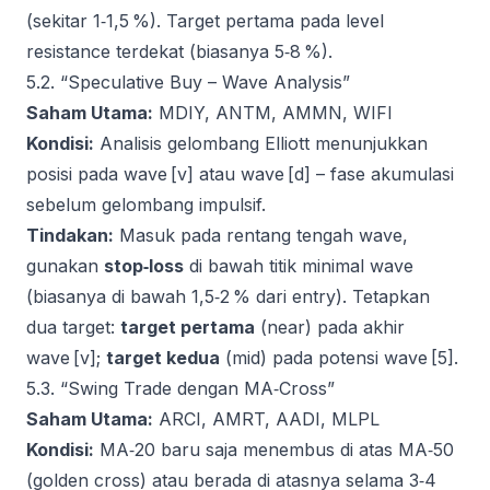
(sekitar 1‑1,5 %). Target pertama pada level
resistance terdekat (biasanya 5‑8 %).
5.2. “Speculative Buy – Wave Analysis”
Saham Utama:
MDIY, ANTM, AMMN, WIFI
Kondisi:
Analisis gelombang Elliott menunjukkan
posisi pada wave [v] atau wave [d] – fase akumulasi
sebelum gelombang impulsif.
Tindakan:
Masuk pada rentang tengah wave,
gunakan
stop‑loss
di bawah titik minimal wave
(biasanya di bawah 1,5‑2 % dari entry). Tetapkan
dua target:
target pertama
(near) pada akhir
wave [v];
target kedua
(mid) pada potensi wave [5].
5.3. “Swing Trade dengan MA‑Cross”
Saham Utama:
ARCI, AMRT, AADI, MLPL
Kondisi:
MA‑20 baru saja menembus di atas MA‑50
(golden cross) atau berada di atasnya selama 3‑4