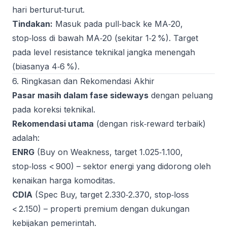
hari berturut‑turut.
Tindakan:
Masuk pada pull‑back ke MA‑20,
stop‑loss di bawah MA‑20 (sekitar 1‑2 %). Target
pada level resistance teknikal jangka menengah
(biasanya 4‑6 %).
6. Ringkasan dan Rekomendasi Akhir
Pasar masih dalam fase sideways
dengan peluang
pada koreksi teknikal.
Rekomendasi utama
(dengan risk‑reward terbaik)
adalah:
ENRG
(Buy on Weakness, target 1.025‑1.100,
stop‑loss < 900) – sektor energi yang didorong oleh
kenaikan harga komoditas.
CDIA
(Spec Buy, target 2.330‑2.370, stop‑loss
< 2.150) – properti premium dengan dukungan
kebijakan pemerintah.