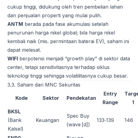
cukup tinggi, didukung oleh tren pembelian lahan
dan penjualan properti yang mulai pulih.
ANTM
berada pada fase akumulasi setelah
penurunan harga nikel global; bila harga nikel
kembali naik (mis. permintaan baterai EV), saham ini
dapat melesat.
WIFI
berpotensi menjadi “growth play” di sektor data
center, tetapi sensitivitasnya terhadap siklus
teknologi tinggi sehingga volatilitasnya cukup besar.
3.3. Saham dari MNC Sekuritas
Entry
Targ
Kode
Sektor
Pendekatan
Range
1
BKSL
Spec Buy
(Bank
Keuangan
133‑139
146
(wave [d])
Kalsel)