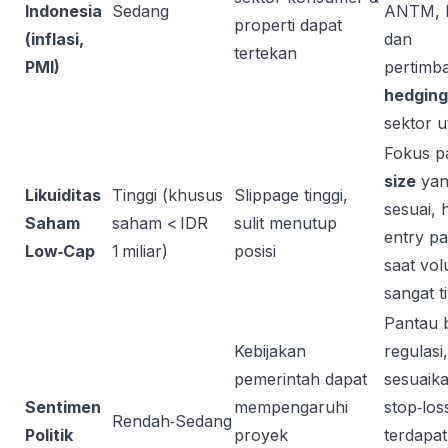
Indonesia
Sedang
ANTM, 
properti dapat
(inflasi,
dan
tertekan
PMI)
pertimb
hedging
sektor ut
Fokus 
size
yan
Likuiditas
Tinggi (khusus
Slippage tinggi,
sesuai, 
Saham
saham < IDR
sulit menutup
entry p
Low‑Cap
1 miliar)
posisi
saat vo
sangat ti
Pantau b
Kebijakan
regulasi,
pemerintah dapat
sesuaik
Sentimen
mempengaruhi
stop‑loss
Rendah‑Sedang
Politik
proyek
terdapat