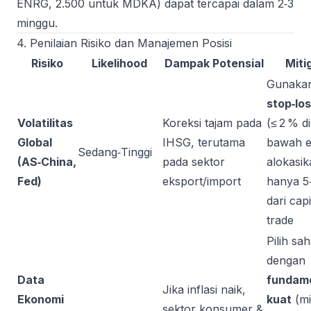
ENRG, 2.500 untuk MDKA) dapat tercapai dalam 2‑3
minggu.
4. Penilaian Risiko dan Manajemen Posisi
Risiko
Likelihood
Dampak Potensial
Miti
Gunaka
stop‑lo
Volatilitas
Koreksi tajam pada
(≤ 2 % di
Global
IHSG, terutama
bawah e
Sedang‑Tinggi
(AS‑China,
pada sektor
alokasik
Fed)
eksport/import
hanya 5
dari capi
trade
Pilih sa
dengan
Data
fundam
Jika inflasi naik,
Ekonomi
kuat
(mi
sektor konsumer &