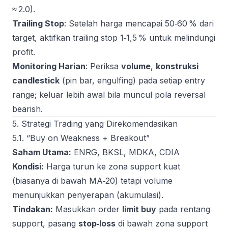
≈ 2.0).
Trailing Stop
: Setelah harga mencapai 50‑60 % dari
target, aktifkan trailing stop 1‑1,5 % untuk melindungi
profit.
Monitoring Harian
: Periksa
volume
,
konstruksi
candlestick
(pin bar, engulfing) pada setiap entry
range; keluar lebih awal bila muncul pola reversal
bearish.
5. Strategi Trading yang Direkomendasikan
5.1. “Buy on Weakness + Breakout”
Saham Utama:
ENRG, BKSL, MDKA, CDIA
Kondisi:
Harga turun ke zona support kuat
(biasanya di bawah MA‑20) tetapi volume
menunjukkan penyerapan (akumulasi).
Tindakan:
Masukkan order
limit buy
pada rentang
support, pasang
stop‑loss
di bawah zona support