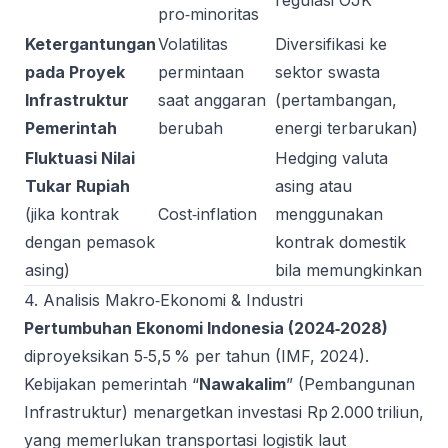
regulasi OJK
pro‑minoritas
Ketergantungan
Volatilitas
Diversifikasi ke
pada Proyek
permintaan
sektor swasta
Infrastruktur
saat anggaran
(pertambangan,
Pemerintah
berubah
energi terbarukan)
Fluktuasi Nilai
Hedging valuta
Tukar Rupiah
asing atau
(jika kontrak
Cost‑inflation
menggunakan
dengan pemasok
kontrak domestik
asing)
bila memungkinkan
4. Analisis Makro‑Ekonomi & Industri
Pertumbuhan Ekonomi Indonesia (2024‑2028)
diproyeksikan 5‑5,5 % per tahun (IMF, 2024).
Kebijakan pemerintah “
Nawakalim
” (Pembangunan
Infrastruktur) menargetkan investasi Rp 2.000 triliun,
yang memerlukan transportasi logistik laut