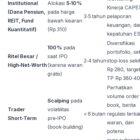
Institutional
Alokasi
5‑10 %
Kinerja CAPE
(Dana Pensiun,
pada harga
3‑5 tahun
pelaporan
REIT, Fund
bawah kisaran
keuangan, da
Kuantitatif)
(Rp 310)
kepatuhan E
Diversifikasi
100 %
pada
portofolio, se
Ritel Besar /
saat IPO
2‑4 tahun
stop‑loss seki
High‑Net‑Worth
(karena waran
Rp 280, targe
gratis)
TP Rp 380‑4
Perhatikan
volume order
Scalping
pada
book, berita
Trader
volatilitas
< 6 bulan
regulasi terkai
Short‑Term
pre‑IPO
waran, dan
(book‑building)
potensi