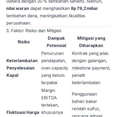
(setara dengan 20 % tambahan saham). Namun,
nilai waran
dapat menghasilkan
Rp 79,2 miliar
tambahan dana, meningkatkan likuiditas
perusahaan.
3. Faktor Risiko dan Mitigasi
Dampak
Mitigasi yang
Risiko
Potensial
Diharapkan
Penurunan
Kontrak yang jelas
Keterlambatan
pendapatan,
dengan galangan,
Penyelesaian
over‑capacity
milestone payment,
Kapal
yang belum
penalti
terpakai
keterlambatan
Margin
Penggunaan
EBITDA
bahan bakar
tertekan,
rendah sulfur,
Fluktuasi Harga
khususnya
rencana adopsi