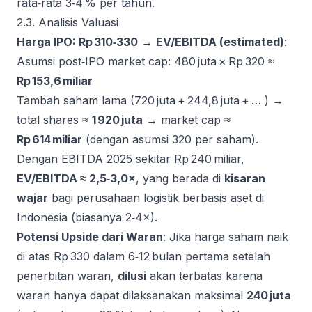
rata‑rata 3‑4 % per tahun.
2.3. Analisis Valuasi
Harga IPO: Rp 310‑330
→
EV/EBITDA (estimated)
:
Asumsi post‑IPO market cap: 480 juta × Rp 320 ≈
Rp 153,6 miliar
Tambah saham lama (720 juta + 244,8 juta + … ) →
total shares ≈
1 920 juta
→ market cap ≈
Rp 614 miliar
(dengan asumsi 320 per saham).
Dengan EBITDA 2025 sekitar Rp 240 miliar,
EV/EBITDA ≈ 2,5‑3,0×
, yang berada di
kisaran
wajar
bagi perusahaan logistik berbasis aset di
Indonesia (biasanya 2‑4×).
Potensi Upside dari Waran
: Jika harga saham naik
di atas Rp 330 dalam 6‑12 bulan pertama setelah
penerbitan waran,
dilusi
akan terbatas karena
waran hanya dapat dilaksanakan maksimal
240 juta