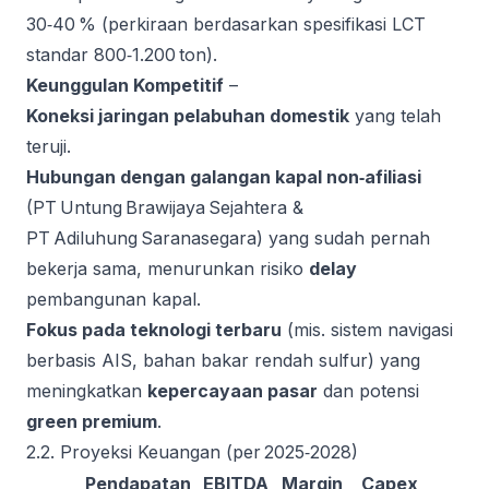
30‑40 % (perkiraan berdasarkan spesifikasi LCT
standar 800‑1.200 ton).
Keunggulan Kompetitif
–
Koneksi jaringan pelabuhan domestik
yang telah
teruji.
Hubungan dengan galangan kapal non‑afiliasi
(PT Untung Brawijaya Sejahtera &
PT Adiluhung Saranasegara) yang sudah pernah
bekerja sama, menurunkan risiko
delay
pembangunan kapal.
Fokus pada teknologi terbaru
(mis. sistem navigasi
berbasis AIS, bahan bakar rendah sulfur) yang
meningkatkan
kepercayaan pasar
dan potensi
green premium
.
2.2. Proyeksi Keuangan (per 2025‑2028)
Pendapatan
EBITDA
Margin
Capex