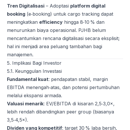
Tren Digitalisasi
– Adoptasi
platform digital
booking
(e‑booking) untuk cargo tracking dapat
meningkatkan
efficiency
hingga 8‑10 % dan
menurunkan biaya operasional. PJHB belum
mencantumkan rencana digitalisasi secara eksplisit;
hal ini menjadi area peluang tambahan bagi
manajemen.
5. Implikasi Bagi Investor
5.1. Keunggulan Investasi
Fundamental kuat
: pendapatan stabil, margin
EBITDA menengah‑atas, dan potensi pertumbuhan
melalui ekspansi armada.
Valuasi menarik
: EV/EBITDA di kisaran 2,5‑3,0×,
lebih rendah dibandingkan peer group (biasanya
3,5‑4,5×).
Dividen yang kompetitif
: target 30 % laba bersih,