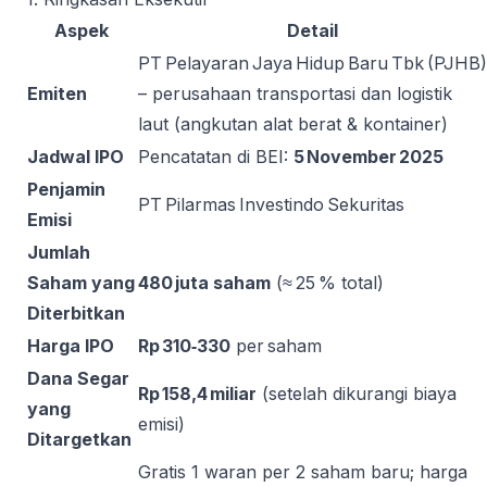
Aspek
Detail
PT Pelayaran Jaya Hidup Baru Tbk (PJHB)
Emiten
– perusahaan transportasi dan logistik
laut (angkutan alat berat & kontainer)
Jadwal IPO
Pencatatan di BEI:
5 November 2025
Penjamin
PT Pilarmas Investindo Sekuritas
Emisi
Jumlah
Saham yang
480 juta saham
(≈ 25 % total)
Diterbitkan
Harga IPO
Rp 310‑330
per saham
Dana Segar
Rp 158,4 miliar
(setelah dikurangi biaya
yang
emisi)
Ditargetkan
Gratis 1 waran per 2 saham baru; harga