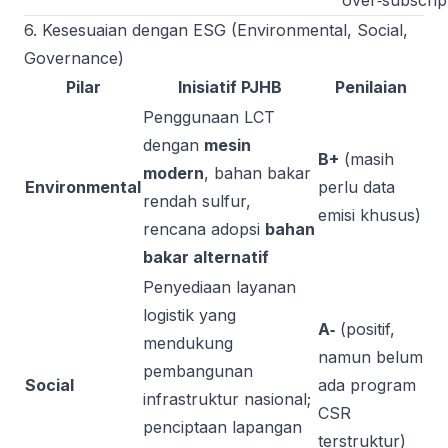
over‑subscrip
6. Kesesuaian dengan ESG (Environmental, Social,
Governance)
Pilar
Inisiatif PJHB
Penilaian
Penggunaan LCT
dengan
mesin
B+
(masih
modern
, bahan bakar
Environmental
perlu data
rendah sulfur,
emisi khusus)
rencana adopsi
bahan
bakar alternatif
Penyediaan layanan
logistik yang
A‑
(positif,
mendukung
namun belum
pembangunan
Social
ada program
infrastruktur nasional;
CSR
penciptaan lapangan
terstruktur)