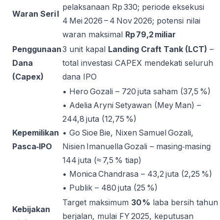
pelaksanaan Rp 330; periode eksekusi
Waran Seri I
4 Mei 2026 – 4 Nov 2026; potensi nilai
waran maksimal
Rp 79,2 miliar
Penggunaan
3 unit kapal
Landing Craft Tank (LCT)
–
Dana
total investasi CAPEX mendekati seluruh
(Capex)
dana IPO
• Hero Gozali – 720 juta saham (37,5 %)
• Adelia Aryni Setyawan (Mey Man) –
244,8 juta (12,75 %)
Kepemilikan
• Go Sioe Bie, Nixen Samuel Gozali,
Pasca‑IPO
Nisien Imanuella Gozali – masing‑masing
144 juta (≈ 7,5 % tiap)
• Monica Chandrasa – 43,2 juta (2,25 %)
• Publik – 480 juta (25 %)
Target maksimum
30 %
laba bersih tahun
Kebijakan
berjalan, mulai FY 2025, keputusan