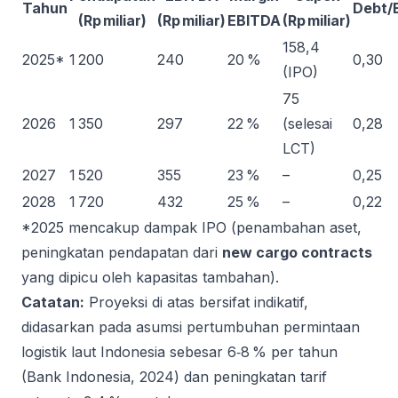
Tahun
Debt/
(Rp miliar)
(Rp miliar)
EBITDA
(Rp miliar)
158,4
2025*
1 200
240
20 %
0,30
(IPO)
75
2026
1 350
297
22 %
(selesai
0,28
LCT)
2027
1 520
355
23 %
–
0,25
2028
1 720
432
25 %
–
0,22
*2025 mencakup dampak IPO (penambahan aset,
peningkatan pendapatan dari
new cargo contracts
yang dipicu oleh kapasitas tambahan).
Catatan:
Proyeksi di atas bersifat indikatif,
didasarkan pada asumsi pertumbuhan permintaan
logistik laut Indonesia sebesar 6‑8 % per tahun
(Bank Indonesia, 2024) dan peningkatan tarif