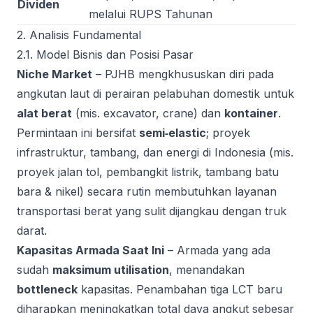
Dividen
melalui RUPS Tahunan
2. Analisis Fundamental
2.1. Model Bisnis dan Posisi Pasar
Niche Market
– PJHB mengkhususkan diri pada
angkutan laut di perairan pelabuhan domestik untuk
alat berat
(mis. excavator, crane) dan
kontainer
.
Permintaan ini bersifat
semi‑elastic
; proyek
infrastruktur, tambang, dan energi di Indonesia (mis.
proyek jalan tol, pembangkit listrik, tambang batu
bara & nikel) secara rutin membutuhkan layanan
transportasi berat yang sulit dijangkau dengan truk
darat.
Kapasitas Armada Saat Ini
– Armada yang ada
sudah
maksimum utilisation
, menandakan
bottleneck
kapasitas. Penambahan tiga LCT baru
diharapkan meningkatkan total daya angkut sebesar