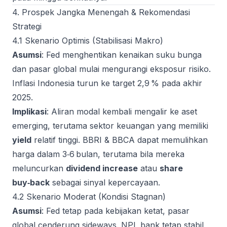
4. Prospek Jangka Menengah & Rekomendasi
Strategi
4.1 Skenario Optimis (Stabilisasi Makro)
Asumsi
: Fed menghentikan kenaikan suku bunga
dan pasar global mulai mengurangi eksposur risiko.
Inflasi Indonesia turun ke target 2,9 % pada akhir
2025.
Implikasi
: Aliran modal kembali mengalir ke aset
emerging, terutama sektor keuangan yang memiliki
yield
relatif tinggi. BBRI & BBCA dapat memulihkan
harga dalam 3‑6 bulan, terutama bila mereka
meluncurkan
dividend increase
atau
share
buy‑back
sebagai sinyal kepercayaan.
4.2 Skenario Moderat (Kondisi Stagnan)
Asumsi
: Fed tetap pada kebijakan ketat, pasar
global cenderung sideways. NPL bank tetap stabil