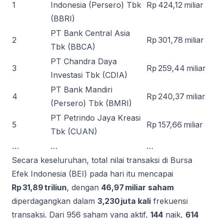
1
Indonesia (Persero) Tbk
Rp 424,12 miliar
(BBRI)
PT Bank Central Asia
2
Rp 301,78 miliar
Tbk (BBCA)
PT Chandra Daya
3
Rp 259,44 miliar
Investasi Tbk (CDIA)
PT Bank Mandiri
4
Rp 240,37 miliar
(Persero) Tbk (BMRI)
PT Petrindo Jaya Kreasi
5
Rp 157,66 miliar
Tbk (CUAN)
…
…
…
Secara keseluruhan, total nilai transaksi di Bursa
Efek Indonesia (BEI) pada hari itu mencapai
Rp 31,89 triliun
, dengan
46,97 miliar saham
diperdagangkan dalam
3,230 juta kali
frekuensi
transaksi. Dari 956 saham yang aktif,
144
naik,
614