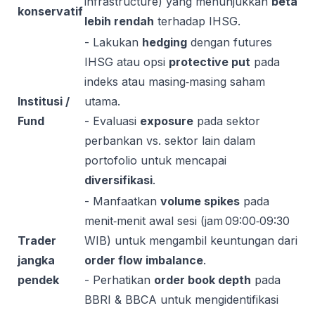
infrastructure) yang menunjukkan
beta
konservatif
lebih rendah
terhadap IHSG.
- Lakukan
hedging
dengan futures
IHSG atau opsi
protective put
pada
indeks atau masing‑masing saham
Institusi /
utama.
Fund
- Evaluasi
exposure
pada sektor
perbankan vs. sektor lain dalam
portofolio untuk mencapai
diversifikasi
.
- Manfaatkan
volume spikes
pada
menit‑menit awal sesi (jam 09:00‑09:30
Trader
WIB) untuk mengambil keuntungan dari
jangka
order flow imbalance
.
pendek
- Perhatikan
order book depth
pada
BBRI & BBCA untuk mengidentifikasi