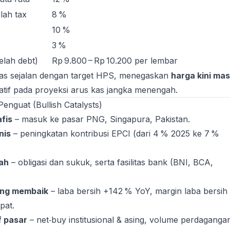
lah tax
8 %
10 %
3 %
elah debt)
Rp 9.800 – Rp 10.200 per lembar
tas sejalan dengan target HPS, menegaskan
harga kini mas
atif pada proyeksi arus kas jangka menengah.
Penguat (Bullish Catalysts)
fis
– masuk ke pasar PNG, Singapura, Pakistan.
nis
– peningkatan kontribusi EPCI (dari 4 % 2025 ke 7 %
ah
– obligasi dan sukuk, serta fasilitas bank (BNI, BCA,
ang membaik
– laba bersih +142 % YoY, margin laba bersih
pat.
f pasar
– net‑buy institusional & asing, volume perdaganga