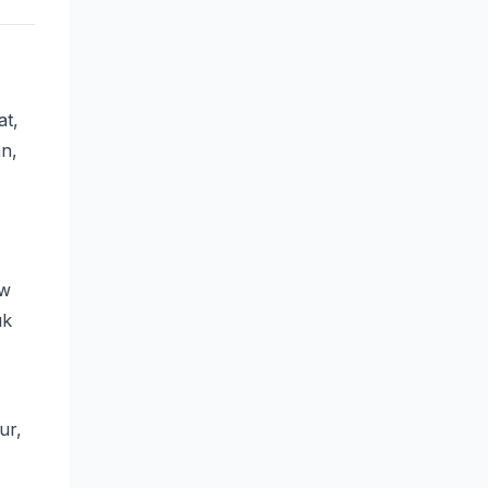
at,
an,
ow
uk
ur,