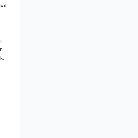
kal
i
an
k.