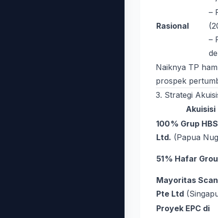
– 
Rasional
(2
– 
de
Naiknya TP hamp
prospek pertum
3. Strategi Akuis
Akuisisi
100 % Grup HBS
Ltd.
(Papua Nugi
51 % Hafar Gro
Mayoritas Scan‑
Pte Ltd
(Singapu
Proyek EPC di