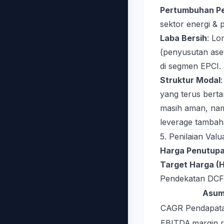
Pertumbuhan P
sektor energi &
Laba Bersih
: Lo
(penyusutan aset
di segmen EPCI.
Struktur Modal
yang terus berta
masih aman, n
leverage tambah
5. Penilaian Valu
Harga Penutupa
Target Harga (
Pendekatan DCF 
Asum
CAGR Pendapata
EBITDA margin r