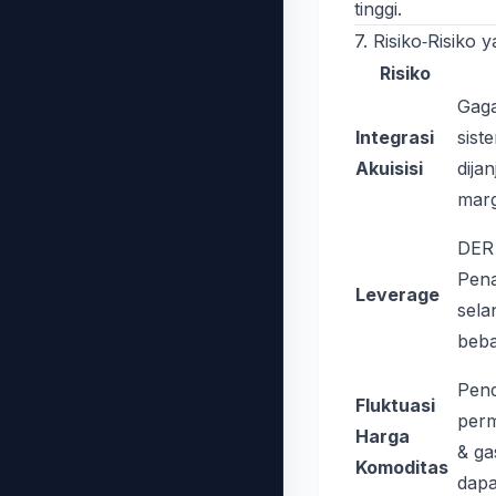
tinggi.
7. Risiko‑Risiko 
Risiko
Gag
Integrasi
sist
Akuisisi
dija
marg
DER 
Pena
Leverage
sela
beba
Pend
Fluktuasi
perm
Harga
& ga
Komoditas
dapa