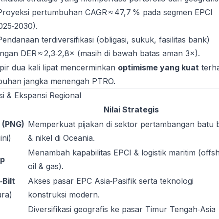
Proyeksi pertumbuhan CAGR ≈ 47,7 % pada segmen EPCI
025‑2030).
Pendanaan terdiversifikasi (obligasi, sukuk, fasilitas bank)
ngan DER ≈ 2,3‑2,8× (masih di bawah batas aman 3×).
ir dua kali lipat mencerminkan
optimisme yang kuat
terh
buhan jangka menengah PTRO.
isi & Ekspansi Regional
Nilai Strategis
 (PNG)
Memperkuat pijakan di sektor pertambangan batu 
ni)
& nikel di Oceania.
Menambah kapabilitas EPCI & logistik maritim (offs
up
oil & gas).
Bilt
Akses pasar EPC Asia‑Pasifik serta teknologi
ra)
konstruksi modern.
Diversifikasi geografis ke pasar Timur Tengah‑Asia