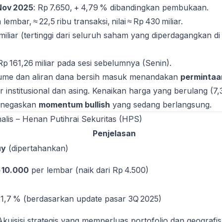
Nov 2025
: Rp 7.650, + 4,79 % dibandingkan pembukaan.
a lembar, ≈ 22,5 ribu transaksi, nilai ≈ Rp 430 miliar.
 miliar (tertinggi dari seluruh saham yang diperdagangkan di
 Rp 161,26 miliar pada sesi sebelumnya (Senin).
ume dan aliran dana bersih masuk menandakan
permintaa
r institusional dan asing. Kenaikan harga yang berulang (7
menegaskan
momentum bullish
yang sedang berlangsung.
lis – Henan Putihrai Sekuritas (HPS)
Penjelasan
uy
(dipertahankan)
 10.000
per lembar (naik dari Rp 4.500)
1,7 % (berdasarkan update pasar 3Q 2025)
Akuisisi strategis yang memperluas portofolio dan geografis