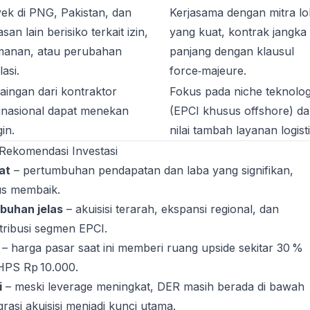
ek di PNG, Pakistan, dan
Kerjasama dengan mitra lo
san lain berisiko terkait izin,
yang kuat, kontrak jangka
manan, atau perubahan
panjang dengan klausul
asi.
force‑majeure.
aingan dari kontraktor
Fokus pada niche teknolog
inasional dapat menekan
(EPCI khusus offshore) d
in.
nilai tambah layanan logisti
 Rekomendasi Investasi
at
– pertumbuhan pendapatan dan laba yang signifikan,
us membaik.
buhan jelas
– akuisisi terarah, ekspansi regional, dan
tribusi segmen EPCI.
– harga pasar saat ini memberi ruang upside sekitar 30 %
 HPS Rp 10.000.
i
– meski leverage meningkat, DER masih berada di bawah
rasi akuisisi menjadi kunci utama.