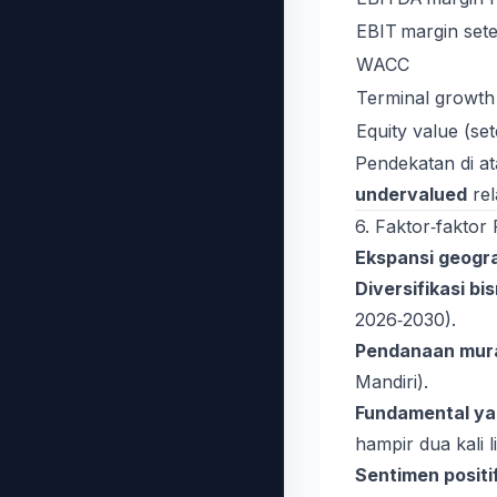
EBIT margin sete
WACC
Terminal growth
Equity value (set
Pendekatan di a
undervalued
rel
6. Faktor‑faktor 
Ekspansi geogra
Diversifikasi bis
2026‑2030).
Pendanaan mur
Mandiri).
Fundamental y
hampir dua kali li
Sentimen positi