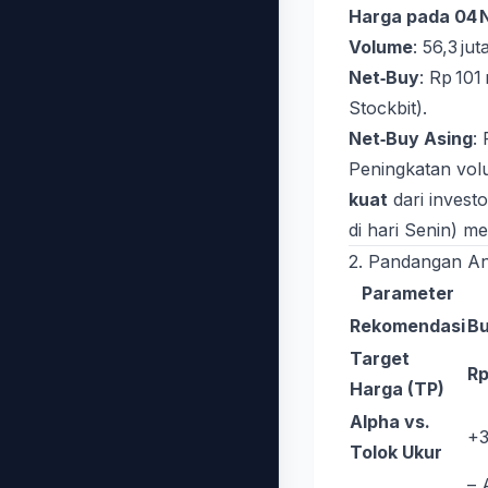
Harga pada 04 
Volume
: 56,3 jut
Net‑Buy
: Rp 101
Stockbit).
Net‑Buy Asing
:
Peningkatan vol
kuat
dari investo
di hari Senin) 
2. Pandangan Ana
Parameter
Rekomendasi
B
Target
Rp
Harga (TP)
Alpha vs.
+3
Tolok Ukur
– 