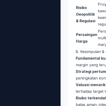
Proy
Risiko
kawa
Geopolitik
kea
& Regulasi
regul
Pers
Persaingan
mult
Harga
marg
8. Kesimpulan &
Fundamental ku
margin yang ter
Strategi pertum
peningkatan kon
Valuasi menarik
terhadap target
Risiko terkendal
batas aman; integ