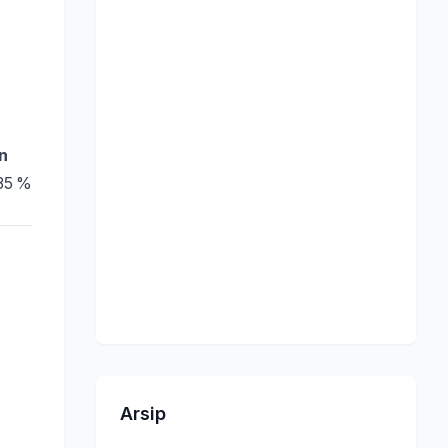
n
,35 %
Arsip
.