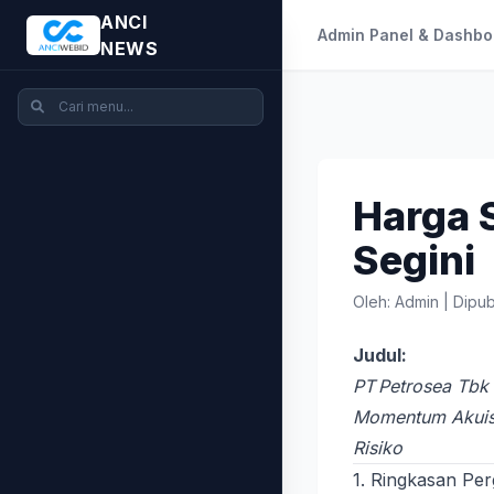
ANCI
Admin Panel & Dashbo
NEWS
Harga 
Segini
Oleh: Admin
|
Dipub
Judul:
PT Petrosea Tbk
Momentum Akuisi
Risiko
1. Ringkasan Pe