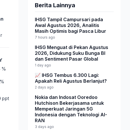
Berita Lainnya
an
IHSG Tampil Campursari pada
Awal Agustus 2026, Analitis
Masih Optimis bagi Pasca Libur
r
7 hours ago
IHSG Menguat di Pekan Agustus
2026, Didukung Suku Bunga BI
dan Sentiment Pasar Global
Y
1 day ago
4 %
📈 IHSG Tembus 6.300 Lagi:
Apakah Reli Agustus Berlanjut?
 %
2 days ago
Nokia dan Indosat Ooredoo
9 ppt
Hutchison Bekerjasama untuk
Memperkuat Jaringan 5G
Indonesia dengan Teknologi AI-
RAN
3 days ago