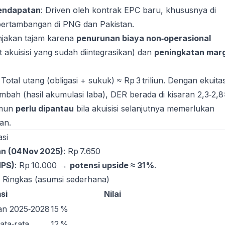
endapatan
: Driven oleh kontrak EPC baru, khususnya di
 pertambangan di PNG dan Pakistan.
njakan tajam karena
penurunan biaya non‑operasional
 akuisisi yang sudah diintegrasikan) dan
peningkatan mar
: Total utang (obligasi + sukuk) ≈ Rp 3 triliun. Dengan ekuita
mbah (hasil akumulasi laba), DER berada di kisaran 2,3‑2,8
amun
perlu dipantau
bila akuisisi selanjutnya memerlukan
an.
asi
n (04 Nov 2025)
: Rp 7.650
HPS)
: Rp 10.000 →
potensi upside ≈ 31 %
.
Ringkas (asumsi sederhana)
si
Nilai
n 2025‑2028
15 %
ata‑rata
12 %