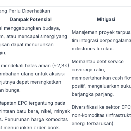
yang Perlu Diperhatikan
Dampak Potensial
Mitigasi
al menggabungkan budaya,
Manajemen proyek terpus
em, atau mencapai sinergi yang
tim integrasi berpengalam
njikan dapat menurunkan
milestones terukur.
in.
Memantau debt service
mendekati batas aman (≈ 2,8×).
coverage ratio,
mbahan utang untuk akuisisi
mempertahankan cash fl
njutnya dapat meningkatkan
positif, mengeluarkan suk
n bunga.
berjangka panjang.
apatan EPC tergantung pada
Diversifikasi ke sektor EPC
intaan batu bara, nikel, minyak
non‑komoditas (infrastrukt
s. Penurunan harga komoditas
energi terbarukan).
t menurunkan order book.