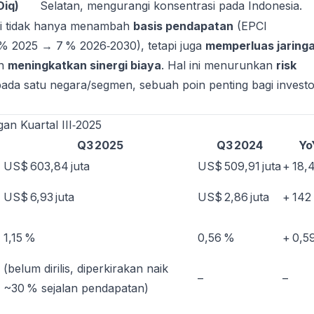
Diq)
Selatan, mengurangi konsentrasi pada Indonesia.
si tidak hanya menambah
basis pendapatan
(EPCI
 % 2025 → 7 % 2026‑2030), tetapi juga
memperluas jaring
n
meningkatkan sinergi biaya
. Hal ini menurunkan
risk
ada satu negara/segmen, sebuah poin penting bagi investo
gan Kuartal III‑2025
Q3 2025
Q3 2024
Yo
US$ 603,84 juta
US$ 509,91 juta
+ 18,
US$ 6,93 juta
US$ 2,86 juta
+ 142
1,15 %
0,56 %
+ 0,5
(belum dirilis, diperkirakan naik
–
–
~30 % sejalan pendapatan)