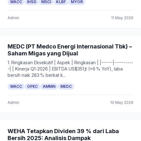
WACC
IHSG
MSCI
KLBF
MYOR
Admin
11 May 2026
MEDC (PT Medco Energi Internasional Tbk) –
Saham Migas yang Dijual
1. Ringkasan Eksekutif | Aspek | Ringkasan | |------|----------
-| | Kinerja Q1‑2026 | EBITDA US$351 jt (+6 % YoY), laba
bersih naik 283 % berkat k...
WACC
OPEC
AMMN
MEDC
Admin
10 May 2026
WEHA Tetapkan Dividen 39 % dari Laba
Bersih 2025: Analisis Dampak