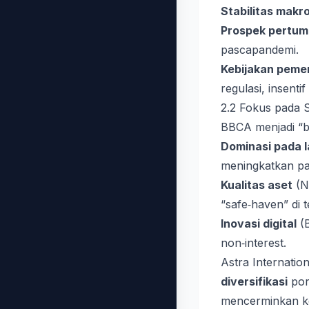
Stabilitas mak
Prospek pertum
pascapandemi.
Kebijakan peme
regulasi, insentif
2.2 Fokus pada 
BBCA menjadi “b
Dominasi pada l
meningkatkan pa
Kualitas aset
(N
“safe‑haven” di t
Inovasi digital
(B
non‑interest.
Astra Internatio
diversifikasi
por
mencerminkan k