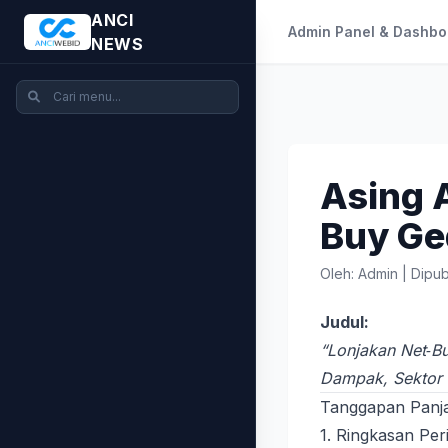
ANCI
Admin Panel & Dashbo
NEWS
Asing 
Buy Ge
Oleh: Admin
|
Dipub
Judul:
“Lonjakan Net‑B
Dampak, Sektor 
Tanggapan Panja
1. Ringkasan Per