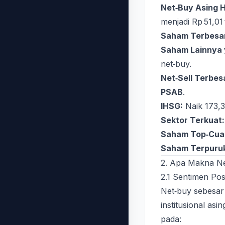
Net‑Buy Asing Ha
menjadi Rp 51,01 t
Saham Terbesar
Saham Lainnya 
net‑buy.
Net‑Sell Terbes
PSAB
.
IHSG:
Naik 173,3
Sektor Terkuat:
Saham Top‑Cuan
Saham Terpuruk 
2. Apa Makna Ne
2.1 Sentimen Pos
Net‑buy sebesar 
institusional asin
pada: