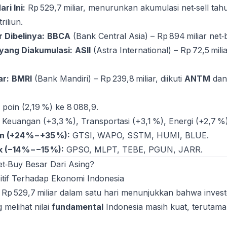
ri Ini:
Rp 529,7 miliar, menurunkan akumulasi net‑sell ta
riliun.
 Dibelinya:
BBCA
(Bank Central Asia) – Rp 894 miliar net‑
yang Diakumulasi:
ASII
(Astra International) – Rp 72,5 mili
ar:
BMRI
(Bank Mandiri) – Rp 239,8 miliar, diikuti
ANTM
dan
 poin (2,19 %) ke 8 088,9.
Keuangan (+3,3 %), Transportasi (+3,1 %), Energi (+2,7 %)
 (+24 % – +35 %):
GTSI, WAPO, SSTM, HUMI, BLUE.
(−14 % – −15 %):
GPSO, MLPT, TEBE, PGUN, JARR.
t‑Buy Besar Dari Asing?
itif Terhadap Ekonomi Indonesia
Rp 529,7 miliar dalam satu hari menunjukkan bahwa invest
g melihat nilai
fundamental
Indonesia masih kuat, terutama