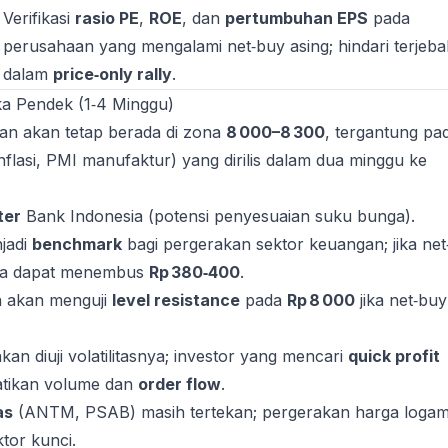
Verifikasi
rasio PE
,
ROE
, dan
pertumbuhan EPS
pada
perusahaan yang mengalami net‑buy asing; hindari terjeba
dalam
price‑only rally
.
ka Pendek (1‑4 Minggu)
n akan tetap berada di zona
8 000–8 300
, tergantung pa
nflasi, PMI manufaktur) yang dirilis dalam dua minggu ke
ter
Bank Indonesia (potensi penyesuaian suku bunga).
jadi
benchmark
bagi pergerakan sektor keuangan; jika ne
arga dapat menembus
Rp 380‑400
.
n akan menguji
level resistance
pada
Rp 8 000
jika net‑buy
kan diuji volatilitasnya; investor yang mencari
quick profit
tikan volume dan
order flow
.
as
(ANTM, PSAB) masih tertekan; pergerakan harga loga
ktor kunci.