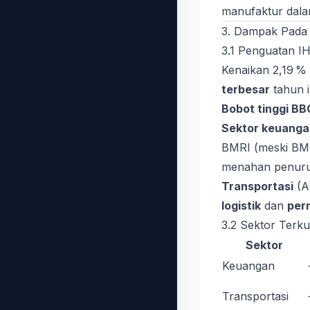
manufaktur dalam
3. Dampak Pada 
3.1 Penguatan I
Kenaikan 2,19 %
terbesar
tahun 
Bobot tinggi B
Sektor keuanga
BMRI (meski BMRI 
menahan penuru
Transportasi
(A
logistik
dan
per
3.2 Sektor Terk
Sektor
Keuangan
Transportasi