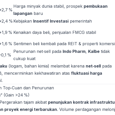
Harga minyak dunia stabil, prospek
pembukaan
+2,7 %
lapangan
baru
+2,4 %
Kebijakan
Insentif Investasi
pemerintah
+1,9 %
Kenaikan daya beli, penjualan FMCG stabil
+1,6 %
Sentimen beli kembali pada REIT & properti komersi
Penurunan net‑sell pada
Indo Pharm
,
Kalbe
tidak
–0,1 %
cukup kuat
baku
(logam, bahan kimia) melambat karena
net‑sell
pada
 mencerminkan kekhawatiran atas
fluktuasi harga
l.
am Top‑Cuan dan Penurunan
” (Gain >24 %)
Pergerakan tajam akibat
penunjukan kontrak infrastruktu
 proyek energi terbarukan
. Volume perdagangan melon