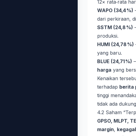
12× rata‑rata har
WAPO (34,4 %)
dari perkiraan, 
SSTM (24,8 %)
produksi.
HUMI (24,78 %)
yang baru.
BLUE (24,71 %)
harga
yang bersi
Kenaikan tersebu
terhadap
berita
tinggi menanda
tidak ada dukung
4.2 Saham “Terp
GPSO, MLPT, TE
margin
,
kegagal