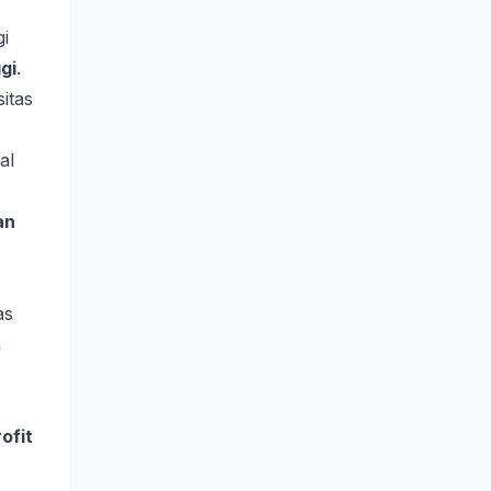
gi
gi
.
itas
al
an
as
a
ofit