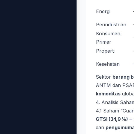
Energi
Perindustrian
Konsumen
Primer
Properti
Kesehatan
Sektor
barang 
ANTM dan PSAB,
komoditas
globa
4. Analisis Sah
4.1 Saham “Cuan
GTSI (34,9 %)
– 
dan
pengumuman