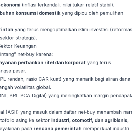
roekonomi
(inflasi terkendali, nilai tukar relatif stabil).
buhan konsumsi domestik
yang dipicu oleh pemulihan
rintah
yang terus mengoptimalkan iklim investasi (reformas
 sektor strategis).
Sektor Keuangan
intang” net‑buy karena:
ayanan perbankan ritel dan korporat
yang terus
ngsa pasar.
PL rendah, rasio CAR kuat) yang menarik bagi aliran dana
engah volatilitas global.
NI, BRI, BCA Digital) yang meningkatkan margin pendapat
nal (ASII) yang masuk dalam daftar net‑buy menambah nara
tofolio asing ke sektor
industri, otomotif, dan agribisnis
,
eyakinan pada
rencana pemerintah
memperkuat industri