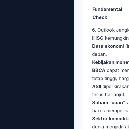
Fundamental
Check
6. Outlook Jang
IHSG
kemungkina
Data ekonomi
(i
depan.
Kebijakan mone
BBCA
dapat men
tetap tinggi, h
ASII
diperkiraka
terus berlanjut.
Saham “cuan”
a
harus memperha
Sektor komodit
dunia menjadi fa