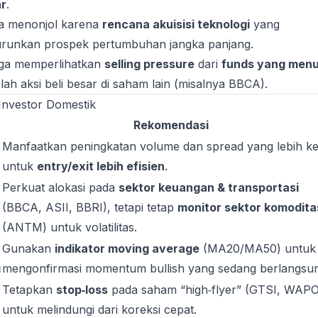
ar
.
 menonjol karena
rencana akuisisi teknologi
yang
urunkan prospek pertumbuhan jangka panjang.
uga memperlihatkan
selling pressure
dari
funds yang men
lah aksi beli besar di saham lain (misalnya BBCA).
 Investor Domestik
Rekomendasi
Manfaatkan peningkatan volume dan spread yang lebih ke
untuk
entry/exit lebih efisien
.
Perkuat alokasi pada
sektor keuangan & transportasi
(BBCA, ASII, BBRI), tetapi tetap
monitor sektor komodita
(ANTM) untuk volatilitas.
Gunakan
indikator moving average
(MA20/MA50) untuk
g
mengonfirmasi momentum bullish yang sedang berlangsu
Tetapkan
stop‑loss
pada saham “high‑flyer” (GTSI, WAPO
untuk melindungi dari koreksi cepat.