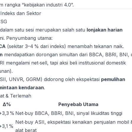
 rangka “kebijakan industri 4.0”.
Indeks dan Sektor
HSG
 dalam satu sesi merupakan salah satu
lonjakan harian
ini. Penyumbang utama:
BCA
(sekitar 3–4 % dari indeks) menambah tekanan naik.
n
mendapatkan dorongan simultan dari BBCA, BBRI, BNI, 
mengalami net‑sell, tapi aksi beli institusional domestik
nan).
SII, UNVR, GGRM) didorong oleh ekspektasi
pemulihan
mintaan kendaraan
.
uat & Terlemah
Δ%
Penyebab Utama
+3,3 %
Net‑buy BBCA, BBRI, BNI, sinyal likuiditas tinggi
Net‑buy ASII, ekspektasi kenaikan penjualan mobil 
+3,1 %
alat berat