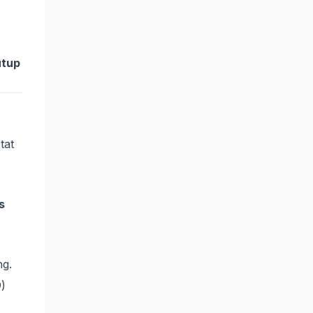
utup
tat
s
ng.
)