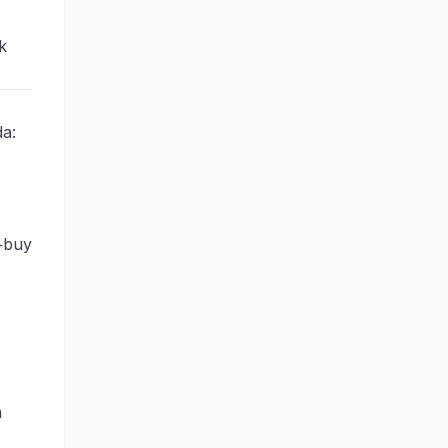
k
da:
t‑buy
m