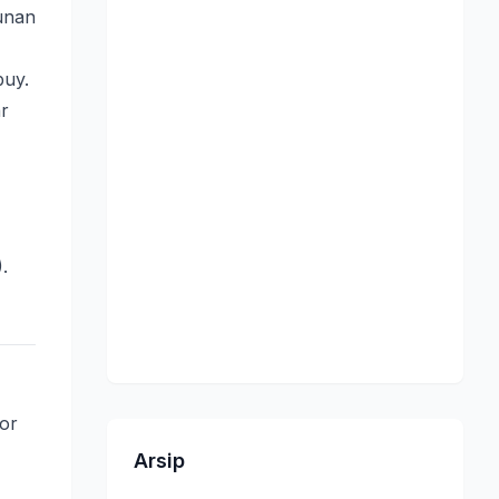
hunan
buy.
ar
.
or
Arsip