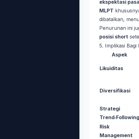
ekspektasi pas
MLPT
khususnya
dibatalkan, men
Penurunan ini j
posisi short
sete
5. Implikasi Bagi
Aspek
Likuiditas
Diversifikasi
Strategi
Trend‑Followin
Risk
Management