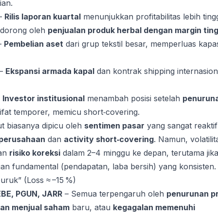
ian.
–
Rilis laporan kuartal
menunjukkan profitabilitas lebih ting
didorong oleh
penjualan produk herbal dengan margin ting
–
Pembelian aset
dari grup tekstil besar, memperluas kapas
–
Ekspansi armada kapal
dan kontrak shipping internasion
–
Investor institusional
menambah posisi setelah
penurun
fat temporer, memicu short‑covering.
t biasanya dipicu oleh
sentimen pasar
yang sangat reaktif
 perusahaan
dan
activity short‑covering
. Namun, volatilit
kan
risiko koreksi
dalam 2–4 minggu ke depan, terutama jik
an fundamental (pendapatan, laba bersih) yang konsisten.
uruk” (Loss ≈ –15 %)
BE, PGUN, JARR
– Semua terpengaruh oleh
penurunan pr
an menjual saham
baru, atau
kegagalan memenuhi