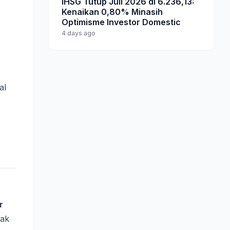
IHSG Tutup Juli 2026 di 6.236,13:
Kenaikan 0,80% Minasih
Optimisme Investor Domestic
4 days ago
al
r
jak