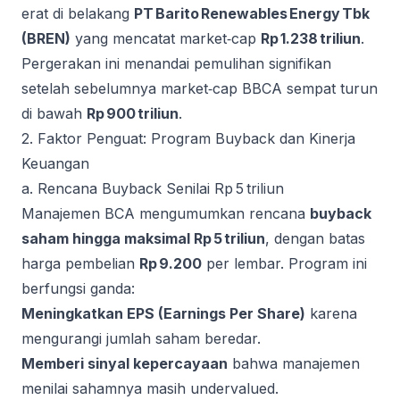
erat di belakang
PT Barito Renewables Energy Tbk
(BREN)
yang mencatat market‑cap
Rp 1.238 triliun
.
Pergerakan ini menandai pemulihan signifikan
setelah sebelumnya market‑cap BBCA sempat turun
di bawah
Rp 900 triliun
.
2. Faktor Penguat: Program Buyback dan Kinerja
Keuangan
a. Rencana Buyback Senilai Rp 5 triliun
Manajemen BCA mengumumkan rencana
buyback
saham hingga maksimal Rp 5 triliun
, dengan batas
harga pembelian
Rp 9.200
per lembar. Program ini
berfungsi ganda:
Meningkatkan EPS (Earnings Per Share)
karena
mengurangi jumlah saham beredar.
Memberi sinyal kepercayaan
bahwa manajemen
menilai sahamnya masih undervalued.