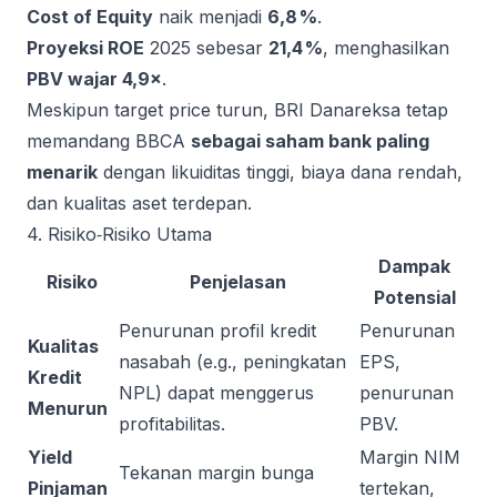
Cost of Equity
naik menjadi
6,8 %
.
Proyeksi ROE
2025 sebesar
21,4 %
, menghasilkan
PBV wajar 4,9×
.
Meskipun target price turun, BRI Danareksa tetap
memandang BBCA
sebagai saham bank paling
menarik
dengan likuiditas tinggi, biaya dana rendah,
dan kualitas aset terdepan.
4. Risiko‑Risiko Utama
Dampak
Risiko
Penjelasan
Potensial
Penurunan profil kredit
Penurunan
Kualitas
nasabah (e.g., peningkatan
EPS,
Kredit
NPL) dapat menggerus
penurunan
Menurun
profitabilitas.
PBV.
Yield
Margin NIM
Tekanan margin bunga
Pinjaman
tertekan,