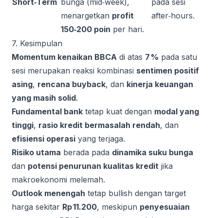
Short‑Term
bunga (mid‑week),
pada sesi
menargetkan
profit
after‑hours.
150‑200 poin
per hari.
7. Kesimpulan
Momentum kenaikan BBCA
di atas
7 %
pada satu
sesi merupakan reaksi kombinasi
sentimen positif
asing
,
rencana buyback
, dan
kinerja keuangan
yang masih solid
.
Fundamental bank
tetap kuat dengan
modal yang
tinggi
,
rasio kredit bermasalah rendah
, dan
efisiensi operasi
yang terjaga.
Risiko utama
berada pada
dinamika suku bunga
dan
potensi penurunan kualitas kredit
jika
makroekonomi melemah.
Outlook menengah
tetap bullish dengan target
harga sekitar
Rp 11.200
, meskipun
penyesuaian