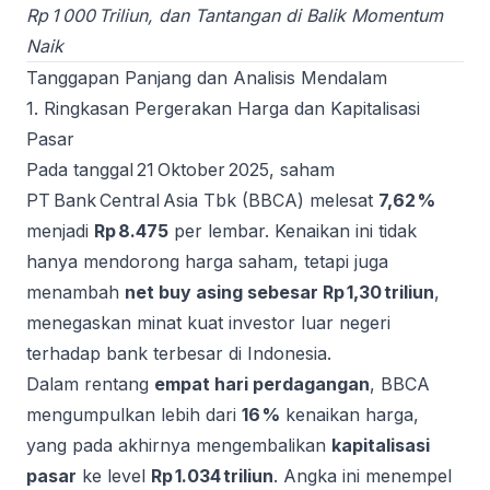
Rp 1 000 Triliun, dan Tantangan di Balik Momentum
Naik
Tanggapan Panjang dan Analisis Mendalam
1. Ringkasan Pergerakan Harga dan Kapitalisasi
Pasar
Pada tanggal 21 Oktober 2025, saham
PT Bank Central Asia Tbk (BBCA) melesat
7,62 %
menjadi
Rp 8.475
per lembar. Kenaikan ini tidak
hanya mendorong harga saham, tetapi juga
menambah
net buy asing sebesar Rp 1,30 triliun
,
menegaskan minat kuat investor luar negeri
terhadap bank terbesar di Indonesia.
Dalam rentang
empat hari perdagangan
, BBCA
mengumpulkan lebih dari
16 %
kenaikan harga,
yang pada akhirnya mengembalikan
kapitalisasi
pasar
ke level
Rp 1.034 triliun
. Angka ini menempel