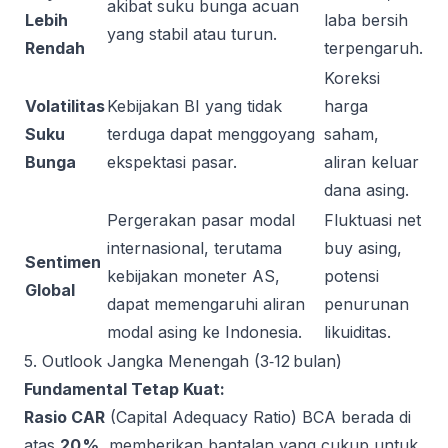
akibat suku bunga acuan
Lebih
laba bersih
yang stabil atau turun.
Rendah
terpengaruh.
Koreksi
Volatilitas
Kebijakan BI yang tidak
harga
Suku
terduga dapat menggoyang
saham,
Bunga
ekspektasi pasar.
aliran keluar
dana asing.
Pergerakan pasar modal
Fluktuasi net
internasional, terutama
buy asing,
Sentimen
kebijakan moneter AS,
potensi
Global
dapat memengaruhi aliran
penurunan
modal asing ke Indonesia.
likuiditas.
5. Outlook Jangka Menengah (3‑12 bulan)
Fundamental Tetap Kuat:
Rasio CAR
(Capital Adequacy Ratio) BCA berada di
atas
20 %
, memberikan bantalan yang cukup untuk