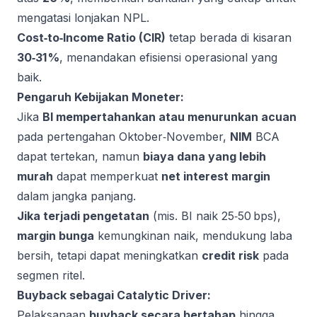
mengatasi lonjakan NPL.
Cost‑to‑Income Ratio (CIR)
tetap berada di kisaran
30‑31 %
, menandakan efisiensi operasional yang
baik.
Pengaruh Kebijakan Moneter:
Jika
BI mempertahankan atau menurunkan acuan
pada pertengahan Oktober‑November,
NIM
BCA
dapat tertekan, namun
biaya dana yang lebih
murah
dapat memperkuat
net interest margin
dalam jangka panjang.
Jika terjadi pengetatan
(mis. BI naik 25‑50 bps),
margin bunga
kemungkinan naik, mendukung laba
bersih, tetapi dapat meningkatkan
credit risk
pada
segmen ritel.
Buyback sebagai Catalytic Driver:
Pelaksanaan
buyback secara bertahap
hingga