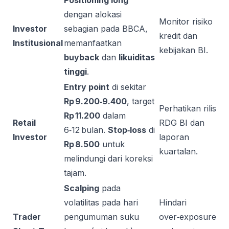
Positioning long
dengan alokasi
Monitor risiko
Investor
sebagian pada BBCA,
kredit dan
Institusional
memanfaatkan
kebijakan BI.
buyback
dan
likuiditas
tinggi
.
Entry point
di sekitar
Rp 9.200‑9.400
, target
Perhatikan rilis
Rp 11.200
dalam
Retail
RDG BI dan
6‑12 bulan.
Stop‑loss
di
Investor
laporan
Rp 8.500
untuk
kuartalan.
melindungi dari koreksi
tajam.
Scalping
pada
volatilitas pada hari
Hindari
Trader
pengumuman suku
over‑exposure