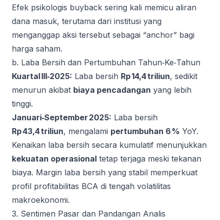
Efek psikologis buyback sering kali memicu aliran
dana masuk, terutama dari institusi yang
menganggap aksi tersebut sebagai “anchor” bagi
harga saham.
b. Laba Bersih dan Pertumbuhan Tahun‑Ke‑Tahun
Kuartal III‑2025:
Laba bersih
Rp 14,4 triliun
, sedikit
menurun akibat
biaya pencadangan
yang lebih
tinggi.
Januari‑September 2025:
Laba bersih
Rp 43,4 triliun
, mengalami
pertumbuhan 6 %
YoY.
Kenaikan laba bersih secara kumulatif menunjukkan
kekuatan operasional
tetap terjaga meski tekanan
biaya. Margin laba bersih yang stabil memperkuat
profil profitabilitas BCA di tengah volatilitas
makroekonomi.
3. Sentimen Pasar dan Pandangan Analis