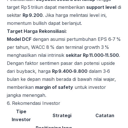
target Rp 5 triliun dapat memberikan
support level
di
sekitar
Rp 9.200
. Jika harga melintasi level ini,
momentum bullish dapat berlanjut.
Target Harga Rekonsiliasi:
Model DCF
dengan asumsi pertumbuhan EPS 6‑7 %
per tahun, WACC 8 % dan terminal growth 3 %
menghasilkan nilai intrinsik
sekitar Rp 11.000‑11.500
.
Dengan faktor sentimen pasar dan potensi upside
dari buyback, harga
Rp 9.400‑9.800
dalam 3‑6
bulan ke depan masih berada di bawah nilai wajar,
memberikan
margin of safety
untuk investor
jangka menengah.
6. Rekomendasi Investor
Tipe
Strategi
Catatan
Investor