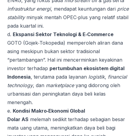
ENRG, yang fokus pada
mid‑stream oil & gas
serta
infrastruktur energi
, mendapat keuntungan dari
price
stability
minyak mentah OPEC‑plus yang relatif stabil
pada kuartal ini.
d.
Ekspansi Sektor Teknologi & E‑Commerce
GOTO (Gojek‑Tokopedia) memperoleh aliran dana
asing meskipun bukan sektor tradisional
“pertambangan”. Hal ini mencerminkan keyakinan
investor terhadap
pertumbuhan ekosistem digital
Indonesia
, terutama pada layanan
logistik
,
financial
technology
, dan
marketplace
yang didorong oleh
urbanisasi dan peningkatan daya beli kelas
menengah.
e.
Kondisi Makro‑Ekonomi Global
Dolar AS
melemah sedikit terhadap sebagian besar
mata uang utama, meningkatkan daya beli bagi