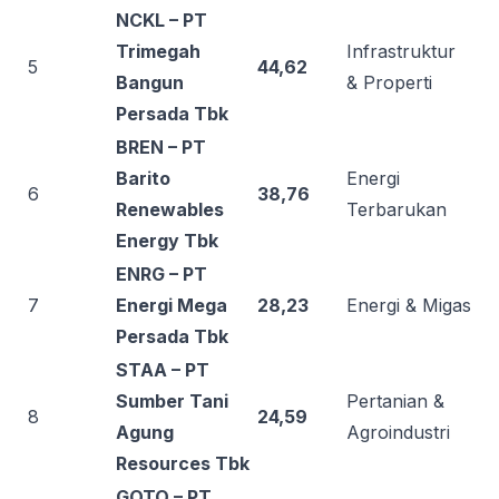
NCKL – PT
Trimegah
Infrastruktur
5
44,62
Bangun
& Properti
Persada Tbk
BREN – PT
Barito
Energi
6
38,76
Renewables
Terbarukan
Energy Tbk
ENRG – PT
7
Energi Mega
28,23
Energi & Migas
Persada Tbk
STAA – PT
Sumber Tani
Pertanian &
8
24,59
Agung
Agroindustri
Resources Tbk
GOTO – PT