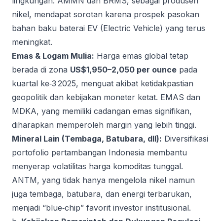
lingkungan. AMMN dan BRMS, sebagai produsen
nikel, mendapat sorotan karena prospek pasokan
bahan baku baterai EV (Electric Vehicle) yang terus
meningkat.
Emas & Logam Mulia:
Harga emas global tetap
berada di zona
US$1,950–2,050 per ounce
pada
kuartal ke‑3 2025, menguat akibat ketidakpastian
geopolitik dan kebijakan moneter ketat. EMAS dan
MDKA, yang memiliki cadangan emas signifikan,
diharapkan memperoleh margin yang lebih tinggi.
Mineral Lain (Tembaga, Batubara, dll):
Diversifikasi
portofolio pertambangan Indonesia membantu
menyerap volatilitas harga komoditas tunggal.
ANTM, yang tidak hanya mengelola nikel namun
juga tembaga, batubara, dan energi terbarukan,
menjadi “blue‑chip” favorit investor institusional.