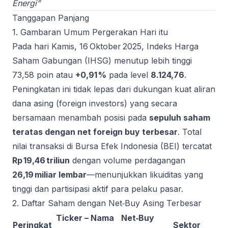
Energi”
Tanggapan Panjang
1. Gambaran Umum Pergerakan Hari itu
Pada hari Kamis, 16 Oktober 2025, Indeks Harga
Saham Gabungan (IHSG) menutup lebih tinggi
73,58 poin atau
+0,91 %
pada level
8.124,76
.
Peningkatan ini tidak lepas dari dukungan kuat aliran
dana asing (foreign investors) yang secara
bersamaan menambah posisi pada
sepuluh saham
teratas dengan net foreign buy terbesar
. Total
nilai transaksi di Bursa Efek Indonesia (BEI) tercatat
Rp 19,46 triliun
dengan volume perdagangan
26,19 miliar lembar
—menunjukkan likuiditas yang
tinggi dan partisipasi aktif para pelaku pasar.
2. Daftar Saham dengan Net‑Buy Asing Terbesar
Ticker – Nama
Net‑Buy
Peringkat
Sektor