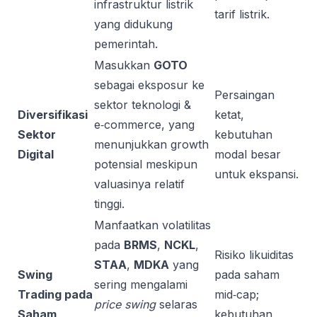
infrastruktur listrik
tarif listrik.
yang didukung
pemerintah.
Masukkan
GOTO
sebagai eksposur ke
Persaingan
sektor teknologi &
Diversifikasi
ketat,
e‑commerce, yang
Sektor
kebutuhan
menunjukkan growth
Digital
modal besar
potensial meskipun
untuk ekspansi.
valuasinya relatif
tinggi.
Manfaatkan volatilitas
pada
BRMS
,
NCKL
,
Risiko likuiditas
STAA
,
MDKA
yang
Swing
pada saham
sering mengalami
Trading pada
mid‑cap;
price swing
selaras
Saham
kebutuhan