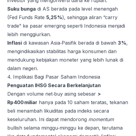
investor yang mengonversi dana ke rupiah.
Suku bunga
di AS berada pada level menengah
(Fed Funds Rate
5,25 %
), sehingga aliran “carry
trade” ke pasar emerging seperti Indonesia menjadi
lebih menggiurkan.
Inflasi
di kawasan Asia‑Pasifik berada di bawah
3 %
,
mengindikasikan stabilitas harga konsumen dan
mendukung kebijakan moneter yang lebih lunak di
dalam negeri.
4. Implikasi Bagi Pasar Saham Indonesia
Penguatan IHSG Secara Berkelanjutan
Dengan volume net‑buy asing sebesar
>
Rp 400 miliar
hanya pada 10 saham teratas, tekanan
beli menambah likuiditas pada indeks secara
keseluruhan. Ini dapat mendorong
momentum
bullish selama minggu‑minggu ke depan, terutama