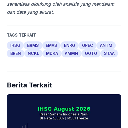
senantiasa didukung oleh analisis yang mendalam
dan data yang akurat.
TAGS TERKAIT
IHSG
BRMS
EMAS
ENRG
OPEC
ANTM
BREN
NCKL
MDKA
AMMN
GOTO
STAA
Berita Terkait