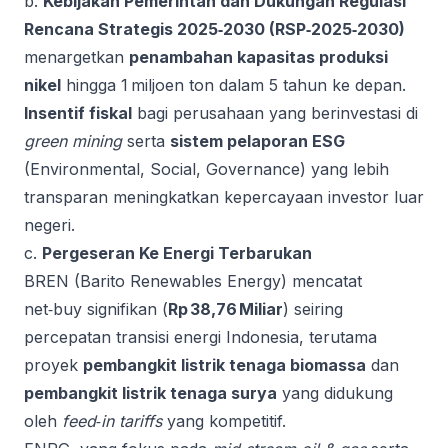
b.
Kebijakan Pemerintah dan Dukungan Regulasi
Rencana Strategis 2025‑2030 (RSP‑2025‑2030)
menargetkan
penambahan kapasitas produksi
nikel
hingga 1 miljoen ton dalam 5 tahun ke depan.
Insentif fiskal
bagi perusahaan yang berinvestasi di
green mining
serta
sistem pelaporan ESG
(Environmental, Social, Governance) yang lebih
transparan meningkatkan kepercayaan investor luar
negeri.
c.
Pergeseran Ke Energi Terbarukan
BREN (Barito Renewables Energy) mencatat
net‑buy signifikan (
Rp 38,76 Miliar
) seiring
percepatan transisi energi Indonesia, terutama
proyek
pembangkit listrik tenaga biomassa
dan
pembangkit listrik tenaga surya
yang didukung
oleh
feed‑in tariffs
yang kompetitif.