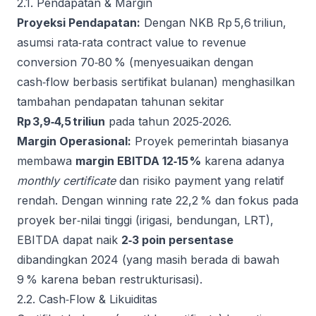
2.1. Pendapatan & Margin
Proyeksi Pendapatan:
Dengan NKB Rp 5,6 triliun,
asumsi rata‑rata contract value to revenue
conversion 70‑80 % (menyesuaikan dengan
cash‑flow berbasis sertifikat bulanan) menghasilkan
tambahan pendapatan tahunan sekitar
Rp 3,9‑4,5 triliun
pada tahun 2025‑2026.
Margin Operasional:
Proyek pemerintah biasanya
membawa
margin EBITDA 12‑15 %
karena adanya
monthly certificate
dan risiko payment yang relatif
rendah. Dengan winning rate 22,2 % dan fokus pada
proyek ber‑nilai tinggi (irigasi, bendungan, LRT),
EBITDA dapat naik
2‑3 poin persentase
dibandingkan 2024 (yang masih berada di bawah
9 % karena beban restrukturisasi).
2.2. Cash‑Flow & Likuiditas