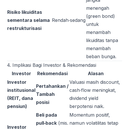
jangka
menengah
Risiko likuiditas
(green bond)
sementara selama
Rendah‑sedang
untuk
restrukturisasi
menambah
likuiditas tanpa
menambah
beban bunga.
4. Implikasi Bagi Investor & Rekomendasi
Investor
Rekomendasi
Alasan
Investor
Valuasi masih discount,
Pertahankan /
institusional
cash‑flow meningkat,
Tambah
(REIT, dana
dividend yield
posisi
pensiun)
berpotensi naik.
Beli pada
Momentum positif,
pull‑back
(mis.
namun volatilitas tetap
Investor