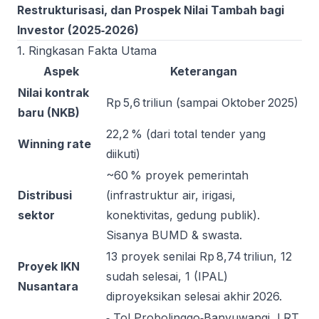
Restrukturisasi, dan Prospek Nilai Tambah bagi
Investor (2025‑2026)
1. Ringkasan Fakta Utama
Aspek
Keterangan
Nilai kontrak
Rp 5,6 triliun (sampai Oktober 2025)
baru (NKB)
22,2 % (dari total tender yang
Winning rate
diikuti)
~60 % proyek pemerintah
Distribusi
(infrastruktur air, irigasi,
sektor
konektivitas, gedung publik).
Sisanya BUMD & swasta.
13 proyek senilai Rp 8,74 triliun, 12
Proyek IKN
sudah selesai, 1 (IPAL)
Nusantara
diproyeksikan selesai akhir 2026.
‑ Tol Probolinggo‑Banyuwangi, LRT