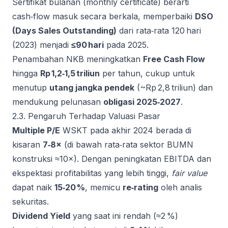
Sertifikat bulanan (monthly certificate) berarti
cash‑flow masuk secara berkala, memperbaiki
DSO
(Days Sales Outstanding)
dari rata‑rata 120 hari
(2023) menjadi
≤90 hari
pada 2025.
Penambahan NKB meningkatkan
Free Cash Flow
hingga
Rp 1,2‑1,5 triliun
per tahun, cukup untuk
menutup
utang jangka pendek
(~Rp 2,8 triliun) dan
mendukung pelunasan
obligasi 2025‑2027
.
2.3. Pengaruh Terhadap Valuasi Pasar
Multiple P/E
WSKT pada akhir 2024 berada di
kisaran
7‑8×
(di bawah rata‑rata sektor BUMN
konstruksi ≈10×). Dengan peningkatan EBITDA dan
ekspektasi profitabilitas yang lebih tinggi,
fair value
dapat naik
15‑20 %
, memicu
re‑rating
oleh analis
sekuritas.
Dividend Yield
yang saat ini rendah (≈2 %)