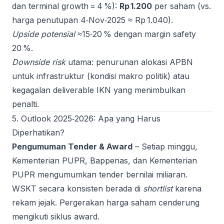
dan terminal growth = 4 %):
Rp 1.200
per saham (vs.
harga penutupan 4‑Nov‑2025 ≈ Rp 1.040).
Upside potensial
≈15‑20 % dengan margin safety
20 %.
Downside risk
utama: penurunan alokasi APBN
untuk infrastruktur (kondisi makro politik) atau
kegagalan deliverable IKN yang menimbulkan
penalti.
5. Outlook 2025‑2026: Apa yang Harus
Diperhatikan?
Pengumuman Tender & Award
– Setiap minggu,
Kementerian PUPR, Bappenas, dan Kementerian
PUPR mengumumkan tender bernilai miliaran.
WSKT secara konsisten berada di
shortlist
karena
rekam jejak. Pergerakan harga saham cenderung
mengikuti siklus award.