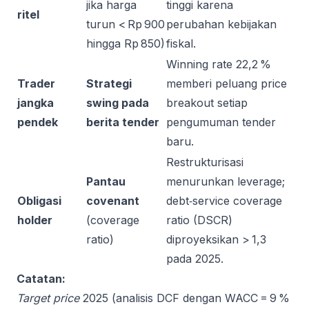
jika harga
tinggi karena
ritel
turun < Rp 900
perubahan kebijakan
hingga Rp 850)
fiskal.
Winning rate 22,2 %
Trader
Strategi
memberi peluang price
jangka
swing pada
breakout setiap
pendek
berita tender
pengumuman tender
baru.
Restrukturisasi
Pantau
menurunkan leverage;
Obligasi
covenant
debt‑service coverage
holder
(coverage
ratio (DSCR)
ratio)
diproyeksikan > 1,3
pada 2025.
Catatan:
Target price
2025 (analisis DCF dengan WACC = 9 %