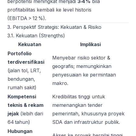
berpotensi meningkat menjadi
3‑4 %
bila
profitabilitas kembali ke level historis
(EBITDA > 12 %).
3. Perspektif Strategis: Kekuatan & Risiko
3.1. Kekuatan (Strengths)
Kekuatan
Implikasi
Portofolio
Menyebar risiko sektor &
terdiversifikasi
geografis; memungkinkan
(jalan tol, LRT,
penyesuaian ke permintaan
bendungan,
makro.
rumah sakit)
Kompetensi
Kredibilitas tinggi untuk
teknis & rekam
memenangkan tender
jejak
(lebih dari
pemerintah, khususnya proyek
64 tahun)
SDA dan infrastruktur publik.
Hubungan
Akses ke proyek bernilai tinggi