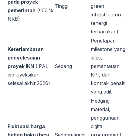
pada proyek
Tinggi
green
pemerintah
(≈60 %
infrastructure
NKB)
(energi
terbarukan).
Penetapan
Keterlambatan
milestone yang
penyelesaian
jelas,
proyek IKN
(IPAL
Sedang
pemantauan
diproyeksikan
KPI, dan
selesai akhir 2026)
kontrak penalti
yang adil.
Hedging
material,
penggunaan
Fluktuasi harga
digital
bahan baku (besi,
Sedang‑tinggi
procurement,