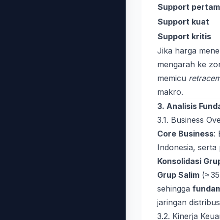
Support perta
Support kuat
Support kritis
Jika harga me
mengarah ke z
memicu
retrace
makro.
3. Analisis Fun
3.1. Business Ov
Core Business
:
Indonesia, serta 
Konsolidasi Gru
Grup Salim
(≈ 35
sehingga
fundam
jaringan distribus
3.2. Kinerja Keu