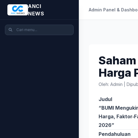
ANCI
Admin Panel & Dashbo
NEWS
Saham 
Harga 
Oleh: Admin
|
Dipub
Judul
“BUMI Mengukir 
Harga, Faktor‐F
2026”
Pendahuluan