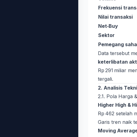
Frekuensi trans
Nilai transaksi
Net‑Buy
Sektor
Pemegang sah
Data tersebut 
keterlibatan akti
Rp 291 miliar me
tergali.
2. Analisis Tekn
2.1. Pola Harga 
Higher High & H
Rp 462 setelah m
Garis tren naik 
Moving Averag