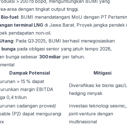
roduksi > 200 rb bopd, menguntungkan BUMI yang
ea‑area dengan tingkat output tinggi.
Bio‑fuel
: BUMI menandatangani MoU dengan PT Pertami
ngan terminal LNG
di Jawa Barat. Proyek jangka pendek i
ek pendapatan non‑oil.
 Utang
: Pada Q3‑2025, BUMI berhasil menegosiasikan
u bunga
pada obligasi senior yang jatuh tempo 2028,
an bunga sebesar
300 miliar
per tahun.
amental
Dampak Potensial
Mitigasi
urunan > 15 % dapat
Diversifikasi ke bisnis gas
urunkan margin EBITDA
hedging minyak
ga 0,4 triliun
urunan cadangan proved/
Investasi teknologi seismic,
bable (P2) dapat mengurangi
joint‑venture dengan
ex
multinasional