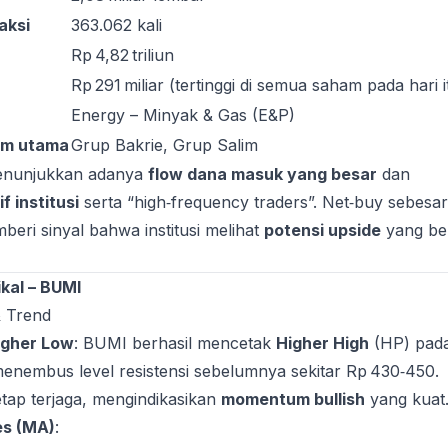
aksi
363.062 kali
Rp 4,82 triliun
Rp 291 miliar (tertinggi di semua saham pada hari i
Energy – Minyak & Gas (E&P)
am utama
Grup Bakrie, Grup Salim
menunjukkan adanya
flow dana masuk yang besar
dan
f institusi
serta “high‑frequency traders”. Net‑buy sebesar
mberi sinyal bahwa institusi melihat
potensi upside
yang be
ikal – BUMI
& Trend
igher Low
: BUMI berhasil mencetak
Higher High
(HP) pad
enembus level resistensi sebelumnya sekitar Rp 430‑450.
tetap terjaga, mengindikasikan
momentum bullish
yang kuat
es (MA)
: