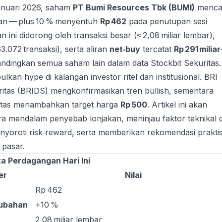
anuari 2026, saham
PT Bumi Resources Tbk (BUMI)
menca
ikan — plus 10 % menyentuh
Rp 462
pada penutupan sesi
 ini didorong oleh transaksi besar (≈ 2,08 miliar lembar),
3.072 transaksi), serta aliran
net‑buy
tercatat
Rp 291 miliar
dibandingkan semua saham lain dalam data Stockbit Sekuritas.
ulkan hype di kalangan investor ritel dan institusional. BRI
itas (BRIDS) mengkonfirmasikan tren bullish, sementara
itas menambahkan target harga
Rp 500
. Artikel ini akan
 mendalam penyebab lonjakan, meninjau faktor teknikal 
nyoroti risk‑reward, serta memberikan rekomendasi prakti
 pasar.
ta Perdagangan Hari Ini
er
Nilai
Rp 462
rubahan
+10 %
2,08 miliar lembar