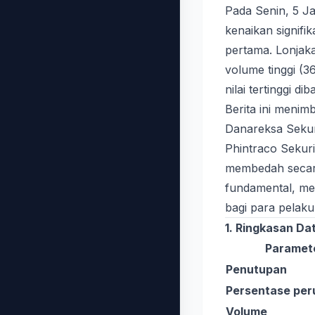
Pada Senin, 5 J
kenaikan signif
pertama. Lonjakan
volume tinggi (36
nilai tertinggi 
Berita ini menimb
Danareksa Sekur
Phintraco Sekur
membedah secara
fundamental, me
bagi para pelaku
1. Ringkasan Da
Paramet
Penutupan
Persentase pe
Volume