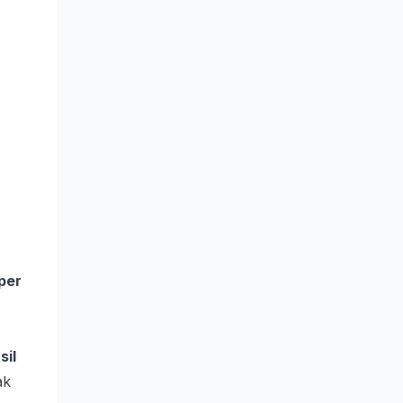
per
sil
ak