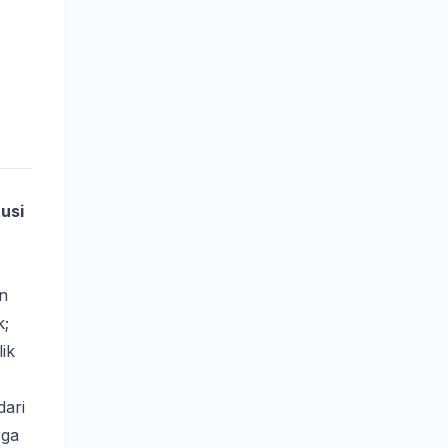
tusi
n
k;
ik
dari
rga