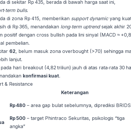
a di sekitar Rp 435, berada di bawah harga saat ini,
rt‑term bulls
.
da di zona Rp 415, memberikan
support dynamic
yang kuat
ih di Rp 365, menandakan
long‑term uptrend
sejak akhir 2
m positif dengan cross bullish pada lini sinyal (MACD ≈ +0,8
al pembelian.
kitar
62
, belum masuk zona overbought (>70) sehingga ma
bih lanjut.
pada hari breakout (4,82 triliun) jauh di atas rata‑rata 30 ha
 menandakan
konfirmasi kuat
.
rt & Resistance
Keterangan
Rp 480
– area gap bulat sebelumnya, diprediksi BRIDS
Rp 500
– target Phintraco Sekuritas, psikologis “tiga
ua
angka”