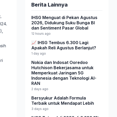
Berita Lainnya
.
IHSG Menguat di Pekan Agustus
2026, Didukung Suku Bunga BI
024.
dan Sentiment Pasar Global
),
12 hours ago
📈 IHSG Tembus 6.300 Lagi:
sih
Apakah Reli Agustus Berlanjut?
1 day ago
ri
Nokia dan Indosat Ooredoo
Hutchison Bekerjasama untuk
Memperkuat Jaringan 5G
Indonesia dengan Teknologi AI-
RAN
2 days ago
Bersyukur Adalah Formula
Terbaik untuk Mendapat Lebih
3 days ago