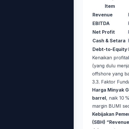
Item
Revenue
EBITDA
Net Profit
Cash & Setara
Debt-to-Equity
Kenaikan profita
(yang dulu menj
offshore yang ba
3.3. Faktor Fund
Harga Minyak G
barrel
, naik 10 
margin BUMI seca
Kebijakan Peme
(SBH) “Revenue