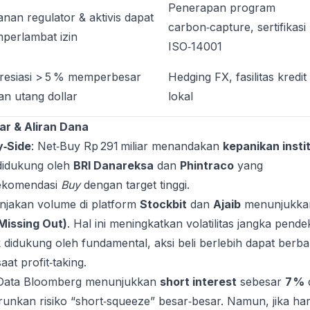
Penerapan program
nan regulator & aktivis dapat
carbon‑capture, sertifikasi
perlambat izin
ISO‑14001
resiasi > 5 % memperbesar
Hedging FX, fasilitas kredit
n utang dollar
lokal
ar & Aliran Dana
y‑Side
: Net‑Buy Rp 291 miliar menandakan
kepanikan insti
 didukung oleh
BRI Danareksa
dan
Phintraco
yang
ekomendasi
Buy
dengan target tinggi.
onjakan volume di platform
Stockbit
dan
Ajaib
menunjukka
Missing Out)
. Hal ini meningkatkan volatilitas jangka pende
k didukung oleh fundamental, aksi beli berlebih dapat berbal
aat profit‑taking.
 Data Bloomberg menunjukkan
short interest
sebesar
7 %
urunkan risiko “short‑squeeze” besar‑besar. Namun, jika ha