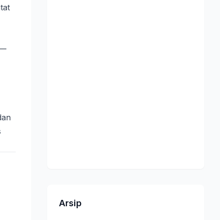
tat
—
dan
s
Arsip