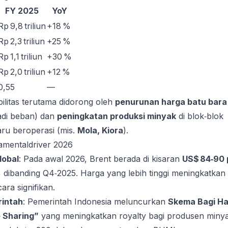
FY 2025
YoY
Rp 9,8 triliun
+18 %
Rp 2,3 triliun
+25 %
Rp 1,1 triliun
+30 %
Rp 2,0 triliun
+12 %
0,55
—
bilitas terutama didorong oleh
penurunan harga batu bara
adi beban) dan
peningkatan produksi minyak
di blok‑blok
ru beroperasi (mis.
Mola, Kiora
).
amentaldriver 2026
lobal
: Pada awal 2026, Brent berada di kisaran
US$ 84‑90 
% dibanding Q4‑2025. Harga yang lebih tinggi meningkatkan
ra signifikan.
rintah
: Pemerintah Indonesia meluncurkan
Skema Bagi Ha
 Sharing”
yang meningkatkan royalty bagi produsen miny