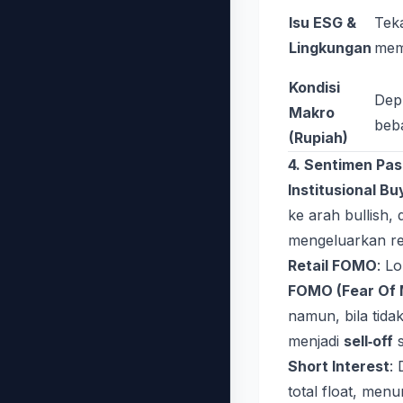
Isu ESG &
Teka
Lingkungan
mem
Kondisi
Dep
Makro
beba
(Rupiah)
4. Sentimen Pas
Institusional Bu
ke arah bullish,
mengeluarkan r
Retail FOMO
: L
FOMO (Fear Of 
namun, bila tida
menjadi
sell‑off
s
Short Interest
:
total float, men