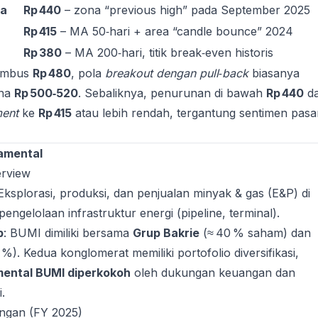
ma
Rp 440
– zona “previous high” pada September 2025
Rp 415
– MA 50‑hari + area “candle bounce” 2024
Rp 380
– MA 200‑hari, titik break‑even historis
nembus
Rp 480
, pola
breakout dengan pull‑back
biasanya
ona
Rp 500‑520
. Sebaliknya, penurunan di bawah
Rp 440
da
ment
ke
Rp 415
atau lebih rendah, tergantung sentimen pasa
damental
erview
 Eksplorasi, produksi, dan penjualan minyak & gas (E&P) di
pengelolaan infrastruktur energi (pipeline, terminal).
p
: BUMI dimiliki bersama
Grup Bakrie
(≈ 40 % saham) dan
 %). Kedua konglomerat memiliki portofolio diversifikasi,
ental BUMI diperkokoh
oleh dukungan keuangan dan
i.
angan (FY 2025)