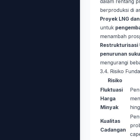
dalam rentang p
berproduksi di ar
Proyek LNG dan 
untuk
pengemba
menambah prosp
Restrukturisasi
penurunan suk
mengurangi beb
3.4. Risiko Fund
Risiko
Fluktuasi
Pen
Harga
men
Minyak
hing
Pen
Kualitas
pro
Cadangan
cap