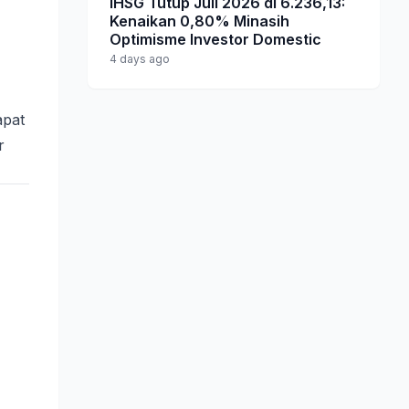
IHSG Tutup Juli 2026 di 6.236,13:
Kenaikan 0,80% Minasih
Optimisme Investor Domestic
4 days ago
pat
r