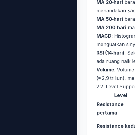
MA 20‑hari
berad
menandakan
sho
MA 50‑hari
bera
MA 200‑hari
mas
MACD
: Histogra
menguatkan siny
RSI (14‑hari)
: Se
ada ruang naik le
Volume
: Volume 
(≈ 2,9 triliun),
2.2. Level Suppo
Level
Resistance
pertama
Resistance ked