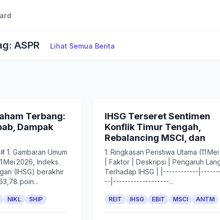
ard
Tag: ASPR
Lihat Semua Berita
Saham Terbang:
IHSG Terseret Sentimen
ebab, Dampak
Konflik Timur Tengah,
Rebalancing MSCI, dan
 # 1. Gambaran Umum
1. Ringkasan Peristiwa Utama (11 Me
11 Mei 2026, Indeks
| Faktor | Deskripsi | Pengaruh La
an (IHSG) berakhir
Terhadap IHSG | |------------|------
63,78 poin...
--|-------------------...
NIKL
SHIP
REIT
IHSG
EBIT
MSCI
ANTM