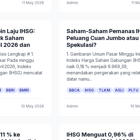
11 May 2026
Admin
11 M
 Laju IHSG:
Saham-Saham Pemanas I
ak Saham
Peluang Cuan Jumbo atau
l 2026 dan
Spekulasi?
sis Lengkap # 1.
1. Gambaran Umum Pasar Minggu Ini
asar Pada minggu
Indeks Harga Saham Gabungan (IH
il 2026, Indeks
naik 0,18 % menjadi 6.969,39,
an (IHSG) mencatat
menandakan pergerakan yang relat
datar namu...
M
BBRI
BMRI
BBCA
IHSG
TLKM
ASLI
PLTU
10 May 2026
Admin
10 M
211 % ke
IHSG Menguat 0,96% di