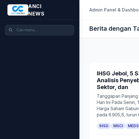
ANCI
Admin Panel & Dashbo
NEWS
Berita dengan 
IHSG Jebol, 5 
Analisis Peny
Sektor, dan
Tanggapan Panjang
Hari Ini Pada Senin, 
Harga Saham Gabung
pada 6 905,6, turun 
IHSG
MSCI
MEDS