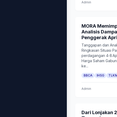
Admin
MORA Memimpin
Analisis Damp
Penggerak Apri
Tanggapan dan Anali
Ringkasan Situasi P
perdagangan 4‑8 Apr
Harga Saham Gabung
ke...
BBCA
IHSG
TLK
Admin
Dari Lonjakan 