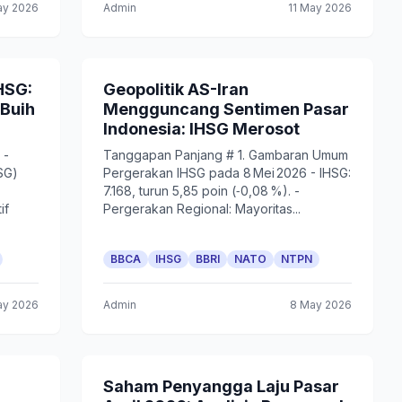
ay 2026
Admin
11 May 2026
HSG:
Geopolitik AS-Iran
 Buih
Mengguncang Sentimen Pasar
Indonesia: IHSG Merosot
 -
Tanggapan Panjang # 1. Gambaran Umum
SG)
Pergerakan IHSG pada 8 Mei 2026 - IHSG:
7.168, turun 5,85 poin (‑0,08 %). -
if
Pergerakan Regional: Mayoritas...
BBCA
IHSG
BBRI
NATO
NTPN
ay 2026
Admin
8 May 2026
Saham Penyangga Laju Pasar