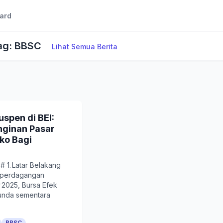
ard
Tag: BBSC
Lihat Semua Berita
spen di BEI:
nginan Pasar
iko Bagi
 1. Latar Belakang
I perdagangan
 2025, Bursa Efek
nunda sementara
BBSC