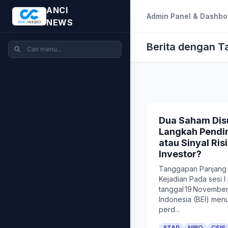
ANCI
Admin Panel & Dashbo
NEWS
Berita dengan 
Dua Saham Disu
Langkah Pendi
atau Sinyal Ris
Investor?
Tanggapan Panjang #
Kejadian Pada sesi 
tanggal 19 November
Indonesia (BEI) me
perd...
ATAP
NIRO
CSIS