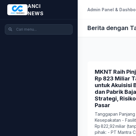
ANCI
Admin Panel & Dashbo
NEWS
Berita dengan 
MKNT Raih Pin
Rp 823 Miliar 
untuk Akuisisi
dan Pabrik Baja
Strategi, Risik
Pasar
Tanggapan Panjang
Kesepakatan - Fasili
Rp 822,92 miliar (ta
pihak: - PT Mantra Ca