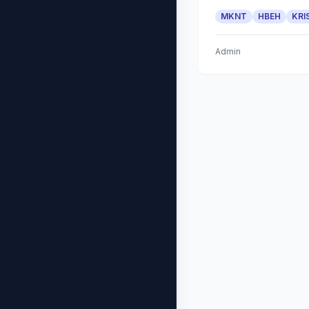
MKNT
HBEH
KRI
Admin