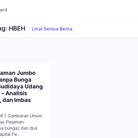
ard
Tag: HBEH
Lihat Semua Berita
jaman Jumbo
Tanpa Bunga
 Budidaya Udang
 – Analisis
o, dan Imbas
 # 1. Gambaran Umum
tas Pinjaman:
npa bunga) dari dua
pital Pe...