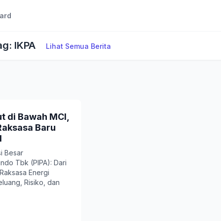
ard
ag: IKPA
Lihat Semua Berita
t di Bawah MCI,
 Raksasa Baru
l
i Besar
ndo Tbk (PIPA): Dari
 Raksasa Energi
eluang, Risiko, dan