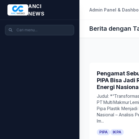
ANCI
Admin Panel & Dashbo
NEWS
Berita dengan T
Pengamat Sebu
PIPA Bisa Jadi
Energi Nasiona
Judul: *“Transformas
PT Multi Makmur Lemi
Pipa Plastik Menjadi
Nasional – Analisis P
Im...
PIPA
IKPA