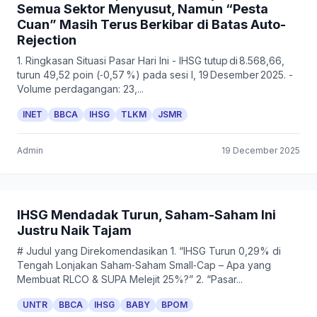
Semua Sektor Menyusut, Namun “Pesta
Cuan” Masih Terus Berkibar di Batas Auto-
Rejection
1. Ringkasan Situasi Pasar Hari Ini - IHSG tutup di 8.568,66,
turun 49,52 poin (‑0,57 %) pada sesi I, 19 Desember 2025. -
Volume perdagangan: 23,...
INET
BBCA
IHSG
TLKM
JSMR
Admin
19 December 2025
IHSG Mendadak Turun, Saham-Saham Ini
Justru Naik Tajam
# Judul yang Direkomendasikan 1. “IHSG Turun 0,29% di
Tengah Lonjakan Saham‑Saham Small‑Cap – Apa yang
Membuat RLCO & SUPA Melejit 25%?” 2. “Pasar...
UNTR
BBCA
IHSG
BABY
BPOM