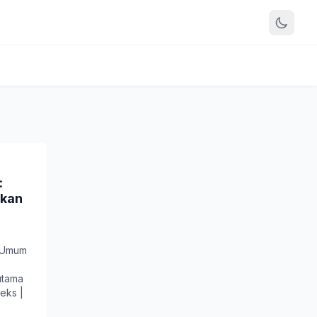
:
akan
n Umum
 utama
deks |