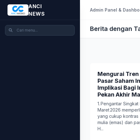
ANCI
Admin Panel & Dashbo
NEWS
Berita dengan T
Mengurai Tren
Pasar Saham In
Implikasi Bagi 
Pekan Akhir M
1. Pengantar Singkat
Maret 2026 memperl
yang cukup kontras 
mulia (emas) dan pa
H...