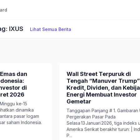
ard
ag: IXUS
Lihat Semua Berita
 Emas dan
Wall Street Terpuruk di
donesia:
Tengah “Manuver Trump”
Investor di
Kredit, Dividen, dan Kebij
aret 2026
Energi Membuat Investor
Gemetar
 Minggu ke‑15
ihatkan dinamika
Tanggapan Panjang # 1. Gambara
antara pasar logam
Pergerakan Pasar Pada
sar saham Indonesia.
Selasa 13 Januari 2026, tiga indeks
Amerika Serikat berakhir turun: | In
P...