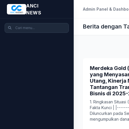
ANCI
Admin Panel & Dashbo
NEWS
Berita dengan T
Merdeka Gold 
yang Menyasar
Utang, Kinerja
Tantangan Tra
Bisnis di 2025
1. Ringkasan Situasi
Fakta Kunci | |-------
Diluncurkan pada S
mengumpulkan dana s