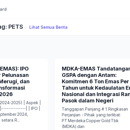
ard
ag: PETS
Lihat Semua Berita
(EMAS): IPO
MDKA-EMAS Tandatangan
 Pelunasan
GSPA dengan Antam:
 Merugi, dan
Komitmen 6 Ton Emas Per
nsformasi
Tahun untuk Kedaulatan 
-2026
Nasional dan Integrasi Ran
Pasok dalam Negeri
 (2024‑2025) | Aspek |
|--------------| | IPO |
Tanggapan Panjang # 1. Ringkasan
eptember 2024,
Perjanjian - Pihak yang terlibat:
etara R...
PT Merdeka Copper Gold Tbk
(MDKA) dan