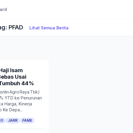
ard
ag: PFAD
Lihat Semua Berita
aji Isam
Bebas Usai
 Tumbuh 44%
onlin Agro Raya Tbk)
67% YTD ke Penurunan
ka Harga, Kinerja
o Ke Depa...
PO
JARR
FAME