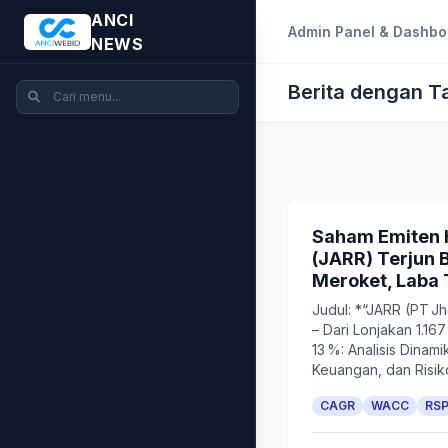
ANCI
Admin Panel & Dashbo
NEWS
Berita dengan T
Saham Emiten H
(JARR) Terjun 
Meroket, Laba
Judul: *“JARR (PT Jh
– Dari Lonjakan 1.1
13 %: Analisis Dinami
Keuangan, dan Risik
CAGR
WACC
RS