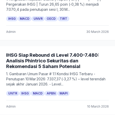
Pergerakan IHSG | Turun 26,65 poin (‑0,38 %) menjadi
7.070,4 pada penutupan sesi I, 30 M...
IHSG
MACD
UNVR
OECD
TIRT
Admin
30 March 2026
IHSG Siap Rebound di Level 7.400-7.480:
Analisis Phintrico Sekuritas dan
Rekomendasi 5 Saham Potensial
1. Gambaran Umum Pasar # 1.1 Kondisi IHSG Terbaru -
Penutupan 10 Mar 2026: 7.337,37 (‑3,27 %) – level terendah
sejak akhir Januari 2026. - Level...
UNTR
IHSG
MACD
APBN
MAPI
Admin
10 March 2026