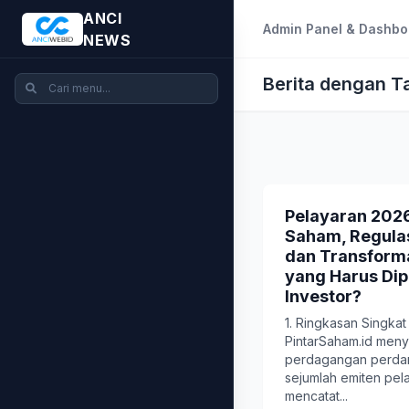
ANCI
Admin Panel & Dashbo
NEWS
Berita dengan 
Pelayaran 2026
Saham, Regulas
dan Transforma
yang Harus Dip
Investor?
1. Ringkasan Singkat 
PintarSaham.id men
perdagangan perdan
sejumlah emiten pel
mencatat...