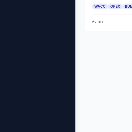
WACC
OPEX
BU
Admin