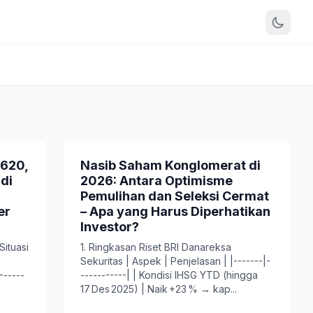
.620,
Nasib Saham Konglomerat di
di
2026: Antara Optimisme
Pemulihan dan Seleksi Cermat
er
– Apa yang Harus Diperhatikan
Investor?
ituasi
1. Ringkasan Riset BRI Danareksa
Sekuritas | Aspek | Penjelasan | |-------|-
------
-----------| | Kondisi IHSG YTD (hingga
17 Des 2025) | Naik +23 % → kap...