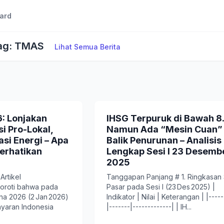
ard
Tag: TMAS
Lihat Semua Berita
: Lonjakan
IHSG Terpuruk di Bawah 8
i Pro-Lokal,
Namun Ada “Mesin Cuan” 
si Energi – Apa
Balik Penurunan – Analisis
erhatikan
Lengkap Sesi I 23 Desemb
2025
Artikel
Tanggapan Panjang # 1. Ringkasan S
yoroti bahwa pada
Pasar pada Sesi I (23 Des 2025) |
a 2026 (2 Jan 2026)
Indikator | Nilai | Keterangan | |-----
ayaran Indonesia
|-------|-------------| | IH...