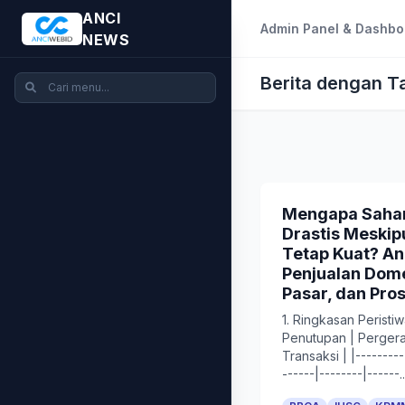
ANCI
Admin Panel & Dashbo
NEWS
Berita dengan 
Mengapa Saha
Drastis Meski
Tetap Kuat? An
Penjualan Dome
Pasar, dan Pro
1. Ringkasan Peristi
Penutupan | Pergerak
Transaksi | |---------
------|--------|------..