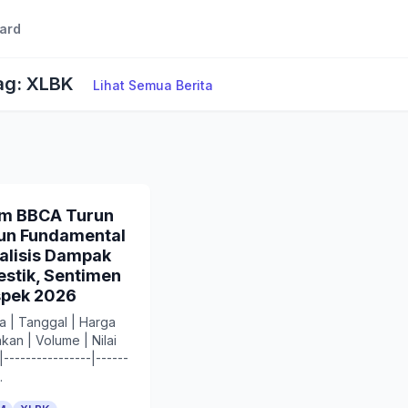
ard
Tag: XLBK
Lihat Semua Berita
m BBCA Turun
pun Fundamental
alisis Dampak
stik, Sentimen
spek 2026
wa | Tanggal | Harga
an | Volume | Nilai
|----------------|------
.