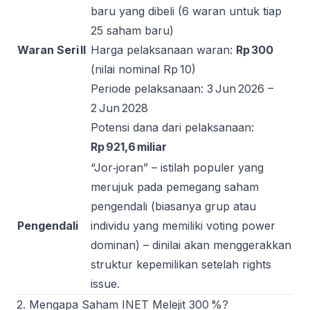
baru yang dibeli (6 waran untuk tiap
25 saham baru)
Waran Seri II
Harga pelaksanaan waran:
Rp 300
(nilai nominal Rp 10)
Periode pelaksanaan: 3 Jun 2026 –
2 Jun 2028
Potensi dana dari pelaksanaan:
Rp 921,6 miliar
“Jor‑joran” – istilah populer yang
merujuk pada pemegang saham
pengendali (biasanya grup atau
Pengendali
individu yang memiliki voting power
dominan) – dinilai akan menggerakkan
struktur kepemilikan setelah rights
issue.
2. Mengapa Saham INET Melejit 300 %?