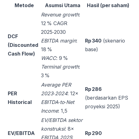
Metode
Asumsi Utama
Hasil (per saham)
Revenue growth
:
12 % CAGR
2025‑2030
DCF
EBITDA margin
:
Rp 340
(skenario
(Discounted
18 %
base)
Cash Flow)
WACC
: 9 %
Terminal growth
:
3 %
Average PER
Rp 286
PER
2023‑2024
: 12×
(berdasarkan EPS
Historical
EBITDA‑to‑Net
proyeksi 2025)
Income
: 1,5
EV/EBITDA sektor
konstruksi
: 8×
EV/EBITDA
Rp 290
EBITDA 2025
: