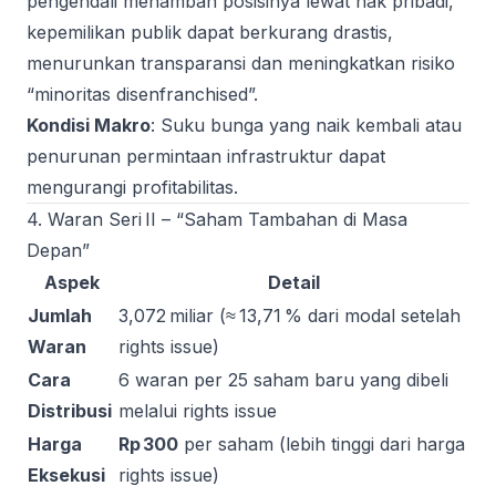
pengendali menambah posisinya lewat hak pribadi,
kepemilikan publik dapat berkurang drastis,
menurunkan transparansi dan meningkatkan risiko
“minoritas disenfranchised”.
Kondisi Makro
: Suku bunga yang naik kembali atau
penurunan permintaan infrastruktur dapat
mengurangi profitabilitas.
4. Waran Seri II – “Saham Tambahan di Masa
Depan”
Aspek
Detail
Jumlah
3,072 miliar (≈ 13,71 % dari modal setelah
Waran
rights issue)
Cara
6 waran per 25 saham baru yang dibeli
Distribusi
melalui rights issue
Harga
Rp 300
per saham (lebih tinggi dari harga
Eksekusi
rights issue)