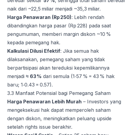
beredar sekitar
57 %
, sehingga total saham beredar
naik dari ~22,5 miliar menjadi ~35,3 miliar.
Harga Penawaran (Rp 250)
: Lebih rendah
dibandingkan harga pasar (Rp 228) pada saat
pengumuman, memberi margin diskon ~10 %
kepada pemegang hak.
Kalkulasi Dilusi Efektif
: Jika semua hak
dilaksanakan, pemegang saham yang tidak
berpartisipasi akan tereduksi kepemilikannya
menjadi
≈ 63 %
dari semula (1‑57 % = 43 % hak
baru; 1‑0.43 = 0.57).
3.3 Manfaat Potensial bagi Pemegang Saham
Harga Penawaran Lebih Murah
– Investors yang
mengeksekusi hak dapat memperoleh saham
dengan diskon, meningkatkan peluang upside
setelah rights issue berakhir.