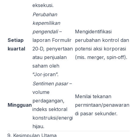
eksekusi.
Perubahan
kepemilikan
pengendali
–
Mengidentifikasi
Setiap
laporan Formulir
perubahan kontrol dan
kuartal
20‑D, penyertaan
potensi aksi korporasi
atau penjualan
(mis. merger, spin‑off).
saham oleh
“Jor‑joran”.
Sentimen pasar
–
volume
Menilai tekanan
perdagangan,
Mingguan
permintaan/penawaran
indeks sektoral
di pasar sekunder.
konstruksi/energi
hijau.
9. Kesimpulan Utama