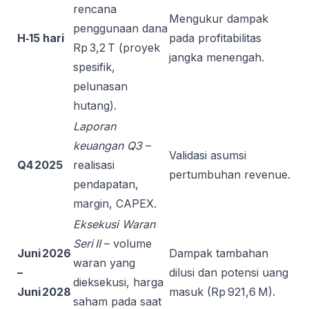
rencana
Mengukur dampak
penggunaan dana
H‑15 hari
pada profitabilitas
Rp 3,2 T (proyek
jangka menengah.
spesifik,
pelunasan
hutang).
Laporan
keuangan Q3
–
Validasi asumsi
Q4 2025
realisasi
pertumbuhan revenue.
pendapatan,
margin, CAPEX.
Eksekusi Waran
Seri II
– volume
Juni 2026
Dampak tambahan
waran yang
–
dilusi dan potensi uang
dieksekusi, harga
Juni 2028
masuk (Rp 921,6 M).
saham pada saat