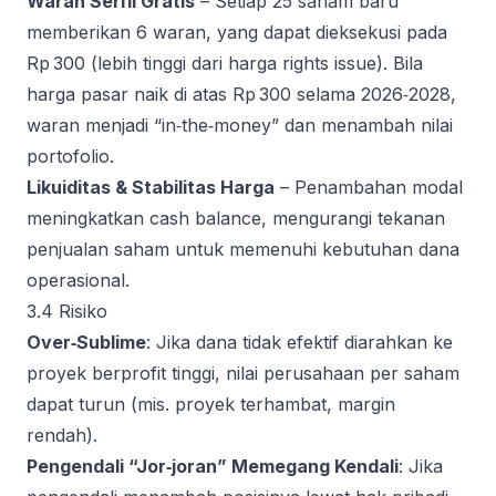
Waran Seri II Gratis
– Setiap 25 saham baru
memberikan 6 waran, yang dapat dieksekusi pada
Rp 300 (lebih tinggi dari harga rights issue). Bila
harga pasar naik di atas Rp 300 selama 2026‑2028,
waran menjadi “in‑the‑money” dan menambah nilai
portofolio.
Likuiditas & Stabilitas Harga
– Penambahan modal
meningkatkan cash balance, mengurangi tekanan
penjualan saham untuk memenuhi kebutuhan dana
operasional.
3.4 Risiko
Over‑Sublime
: Jika dana tidak efektif diarahkan ke
proyek berprofit tinggi, nilai perusahaan per saham
dapat turun (mis. proyek terhambat, margin
rendah).
Pengendali “Jor‑joran” Memegang Kendali
: Jika