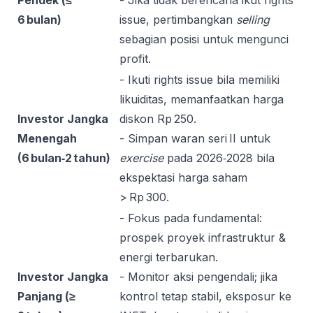
Pendek (≤
- Jika tidak berencana ikut rights
6 bulan)
issue, pertimbangkan
selling
sebagian posisi untuk mengunci
profit.
- Ikuti rights issue bila memiliki
likuiditas, memanfaatkan harga
Investor Jangka
diskon Rp 250.
Menengah
- Simpan waran seri II untuk
(6 bulan‑2 tahun)
exercise
pada 2026‑2028 bila
ekspektasi harga saham
> Rp 300.
- Fokus pada fundamental:
prospek proyek infrastruktur &
energi terbarukan.
Investor Jangka
- Monitor aksi pengendali; jika
Panjang (≥
kontrol tetap stabil, eksposur ke