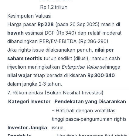
Rp 1,2 triliun
Kesimpulan Valuasi
Harga pasar
Rp 228
(pada 26 Sep 2025) masih
di
bawah
estimasi DCF (Rp 340) dan relatif moderat
dibandingkan PER/EV‑EBITDA (Rp 286‑290).
Jika rights issue dilaksanakan penuh,
nilai per
saham teoritis
turun sedikit (dilusi), namun cash
injection meningkatkan
Enterprise Value
sehingga
nilai wajar
tetap berada di kisaran
Rp 300‑340
dalam jangka 2‑3 tahun.
7. Rekomendasi (Bukan Nasihat Investasi)
Kategori Investor
Pendekatan yang Disarankan
- Hati‑hati dengan volatilitas
tinggi pasca‑pengumuman rights
Investor Jangka
issue.