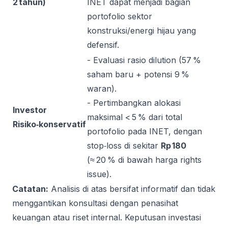
2 tahun)
INET dapat menjadi bagian
portofolio sektor
konstruksi/energi hijau yang
defensif.
- Evaluasi rasio dilution (57 %
saham baru + potensi 9 %
waran).
- Pertimbangkan alokasi
Investor
maksimal < 5 % dari total
Risiko‑konservatif
portofolio pada INET, dengan
stop‑loss di sekitar
Rp 180
(≈ 20 % di bawah harga rights
issue).
Catatan:
Analisis di atas bersifat informatif dan tidak
menggantikan konsultasi dengan penasihat
keuangan atau riset internal. Keputusan investasi