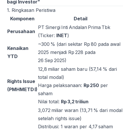
bagi Investor”
1. Ringkasan Peristiwa
Komponen
Detail
PT Sinergi Inti Andalan Prima Tbk
Perusahaan
(Ticker:
INET
)
~300 % (dari sekitar Rp 80 pada awal
Kenaikan
2025 menjadi Rp 228 pada
YTD
26 Sep 2025)
12,8 miliar saham baru (57,14 % dari
total modal)
Rights Issue
Harga pelaksanaan:
Rp 250
per
(PMHMETD I)
saham
Nilai total:
Rp 3,2 triliun
3,072 miliar waran (13,71 % dari modal
setelah rights issue)
Distribusi: 1 waran per 4,17 saham