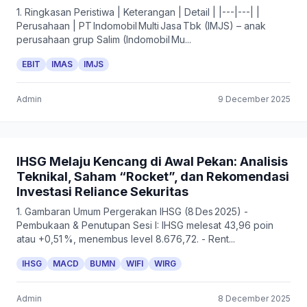
1. Ringkasan Peristiwa | Keterangan | Detail | |---|---| |
Perusahaan | PT Indomobil Multi Jasa Tbk (IMJS) – anak
perusahaan grup Salim (Indomobil Mu...
EBIT
IMAS
IMJS
Admin
9 December 2025
IHSG Melaju Kencang di Awal Pekan: Analisis
Teknikal, Saham “Rocket”, dan Rekomendasi
Investasi Reliance Sekuritas
1. Gambaran Umum Pergerakan IHSG (8 Des 2025) -
Pembukaan & Penutupan Sesi I: IHSG melesat 43,96 poin
atau +0,51 %, menembus level 8.676,72. - Rent...
IHSG
MACD
BUMN
WIFI
WIRG
Admin
8 December 2025