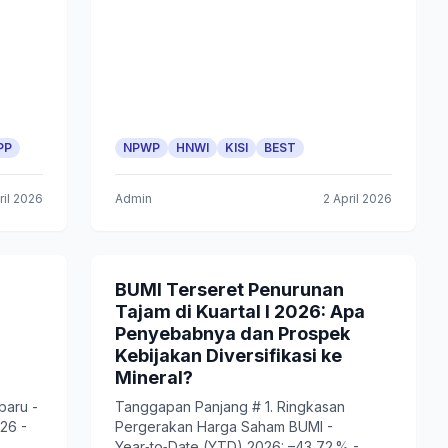
PP
NPWP
HNWI
KISI
BEST
ril 2026
Admin
2 April 2026
BUMI Terseret Penurunan
Tajam di Kuartal I 2026: Apa
Penyebabnya dan Prospek
Kebijakan Diversifikasi ke
Mineral?
baru -
Tanggapan Panjang # 1. Ringkasan
26 -
Pergerakan Harga Saham BUMI -
Year‑to‑Date (YTD) 2026: –43,72 % -