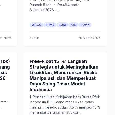
.
Puncak 5‑tahun: Rp 484 pada
6 Januari 2026 -...
WACC
BRMS
BUMI
KISI
FOAK
ch 2026
Admin
20 March 2026
 Tbk)
Free-Float 15 %: Langkah
luang
Strategis untuk Meningkatkan
isis
Likuiditas, Menurunkan Risiko
26-
Manipulasi, dan Memperkuat
Daya Saing Pasar Modal
Indonesia
1. Pendahuluan Kebijakan baru Bursa Efek
-------
Indonesia (BEI) yang menaikkan batas
.
minimum free‑float dari 7,5 % menjadi 15 %
menandai perubahan struktur...