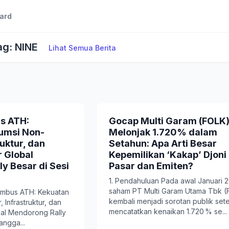
ard
ag: NINE
Lihat Semua Berita
s ATH:
Gocap Multi Garam (FOLK
umsi Non-
Melonjak 1.720% dalam
ruktur, dan
Setahun: Apa Arti Besar
 Global
Kepemilikan ‘Kakap’ Djoni
y Besar di Sesi
Pasar dan Emiten?
1. Pendahuluan Pada awal Januari 
saham PT Multi Garam Utama Tbk (
embus ATH: Kekuatan
kembali menjadi sorotan publik set
 Infrastruktur, dan
mencatatkan kenaikan 1.720 % se...
bal Mendorong Rally
angga...