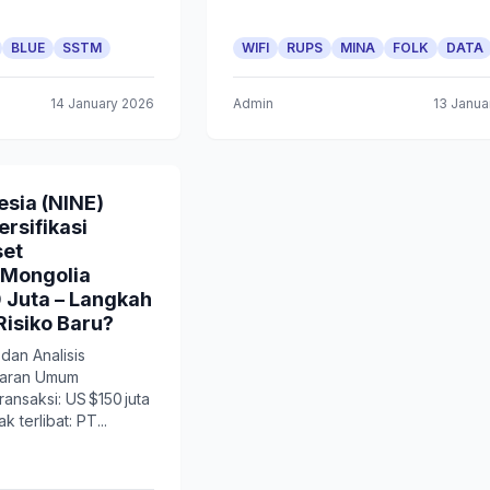
BLUE
SSTM
WIFI
RUPS
MINA
FOLK
DATA
14 January 2026
Admin
13 Janua
sia (NINE)
rsifikasi
set
Mongolia
0 Juta – Langkah
Risiko Baru?
an Analisis
baran Umum
ransaksi: US $150 juta
hak terlibat: PT...