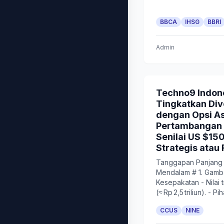
BBCA
IHSG
BBRI
Admin
Techno9 Indone
Tingkatkan Dive
dengan Opsi A
Pertambangan 
Senilai US $15
Strategis atau 
Tanggapan Panjang d
Mendalam # 1. Gam
Kesepakatan - Nilai t
(≈ Rp 2,5 triliun). - Pi
CCUS
NINE