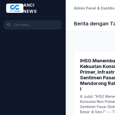
ANCI
Admin Panel & Dashbo
NEWS
Berita dengan T
IHSG Menembu
Kekuatan Kons
Primer, Infrast
Sentimen Pasar
Mendorong Rall
I
# Judul: “IHSG Men
Konsumsi Non‑Primer,
Sentimen Pasar Glo
Besar di Sesi I” --- T