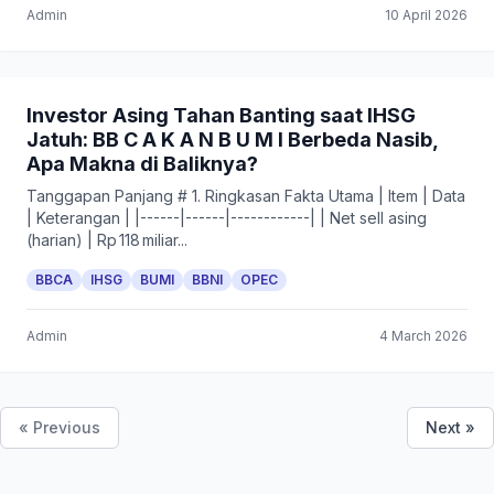
Admin
10 April 2026
Investor Asing Tahan Banting saat IHSG
Jatuh: BB C A K A N B U M I Berbeda Nasib,
Apa Makna di Baliknya?
Tanggapan Panjang # 1. Ringkasan Fakta Utama | Item | Data
| Keterangan | |------|------|------------| | Net sell asing
(harian) | Rp 118 miliar...
BBCA
IHSG
BUMI
BBNI
OPEC
Admin
4 March 2026
« Previous
Next »