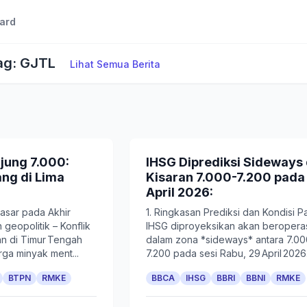
ard
Tag: GJTL
Lihat Semua Berita
jung 7.000:
IHSG Diprediksi Sideways 
ng di Lima
Kisaran 7.000-7.200 pada
April 2026:
asar pada Akhir
1. Ringkasan Prediksi dan Kondisi P
 geopolitik – Konflik
IHSG diproyeksikan akan beropera
n di Timur Tengah
dalam zona *sideways* antara 7.0
ga minyak ment...
7.200 pada sesi Rabu, 29 April 2026..
BTPN
RMKE
BBCA
IHSG
BBRI
BBNI
RMKE