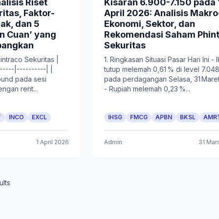
alisis Riset
Kisaran 6.900-7.150 pada 
itas, Faktor-
April 2026: Analisis Makro
ak, dan 5
Ekonomi, Sektor, dan
n Cuan’ yang
Rekomendasi Saham Phin
mbangkan
Sekuritas
intraco Sekuritas |
1. Ringkasan Situasi Pasar Hari Ini -
----|----------| |
tutup melemah 0,61 % di level 7.048
ound pada sesi
pada perdagangan Selasa, 31 Maret
engan rent...
- Rupiah melemah 0,23 %...
T
INCO
EXCL
IHSG
FMCG
APBN
BKSL
AMR
1 April 2026
Admin
31 Mar
ults