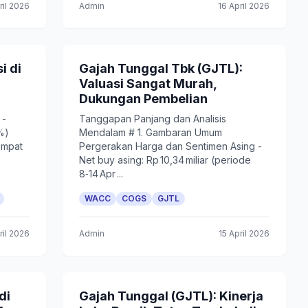
ril 2026
Admin
16 April 2026
i di
Gajah Tunggal Tbk (GJTL):
Valuasi Sangat Murah,
Dukungan Pembelian
 -
Tanggapan Panjang dan Analisis
%)
Mendalam # 1. Gambaran Umum
empat
Pergerakan Harga dan Sentimen Asing -
Net buy asing: Rp 10,34 miliar (periode
8‑14 Apr ...
WACC
COGS
GJTL
ril 2026
Admin
15 April 2026
di
Gajah Tunggal (GJTL): Kinerja