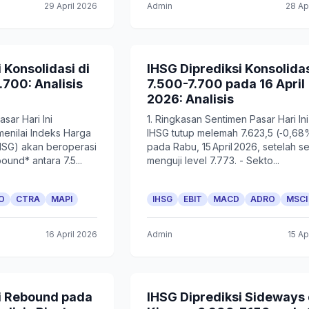
29 April 2026
Admin
28 Ap
 Konsolidasi di
IHSG Diprediksi Konsolidas
.700: Analisis
7.500-7.700 pada 16 April
2026: Analisis
sar Hari Ini
1. Ringkasan Sentimen Pasar Hari Ini
menilai Indeks Harga
IHSG tutup melemah 7.623,5 (‑0,68
SG) akan beroperasi
pada Rabu, 15 April 2026, setelah s
und* antara 7.5...
menguji level 7.773. - Sekto...
O
CTRA
MAPI
IHSG
EBIT
MACD
ADRO
MSCI
16 April 2026
Admin
15 Ap
i Rebound pada
IHSG Diprediksi Sideways 