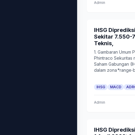
Admin
IHSG Diprediksi
Sekitar 7.550-7
Teknis,
1. Gambaran Umum Pa
Phintraco Sekuritas 
Saham Gabungan (IH
dalam zona *range‑bo
IHSG
MACD
ADR
Admin
IHSG Diprediks