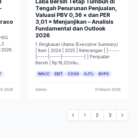
1
Laba Bersih Tetap Tumbuh di
-
Tengah Penurunan Penjualan,
Valuasi PBV 0,36 × dan PER
traco
3,01 × Menjanjikan – Analisis
Fundamental dan Outlook
2026
 IHSG
,2
1. Ringkasan Utama (Executive Summary)
 2026.
| Item | 2024 | 2025 | Keterangan | |------
|------|------|------------| | Penjualan
Bersih | Rp 18,02 triliu...
T
WACC
EBIT
COGS
GJTL
BVPS
ch 2026
Admin
31 March 2026
1
2
3