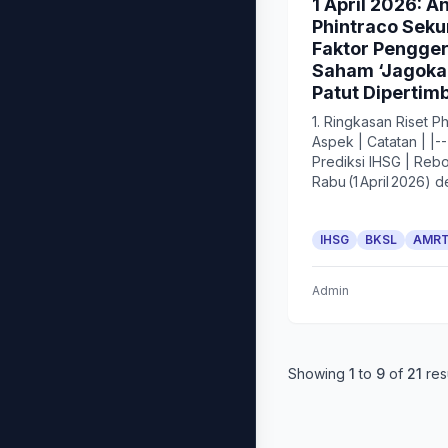
1 April 2026: An
Phintraco Sekur
Faktor Pengger
Saham ‘Jagoka
Patut Diperti
1. Ringkasan Riset Ph
Aspek | Catatan | |---
Prediksi IHSG | Reb
Rabu (1 April 2026) d
IHSG
BKSL
AMR
Admin
Showing
1
to
9
of
21
res