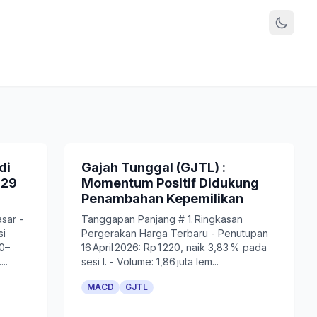
di
Gajah Tunggal (GJTL) :
 29
Momentum Positif Didukung
Penambahan Kepemilikan
asar -
Tanggapan Panjang # 1. Ringkasan
si
Pergerakan Harga Terbaru - Penutupan
00–
16 April 2026: Rp 1 220, naik 3,83 % pada
..
sesi I. - Volume: 1,86 juta lem...
MACD
GJTL