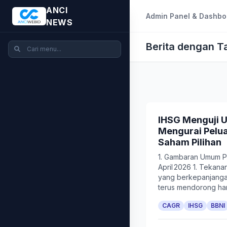
ANCI
Admin Panel & Dashbo
NEWS
Berita dengan 
IHSG Menguji U
Mengurai Pelua
Saham Pilihan
1. Gambaran Umum P
April 2026 1. Tekanan
yang berkepanjanga
terus mendorong har
CAGR
IHSG
BBNI