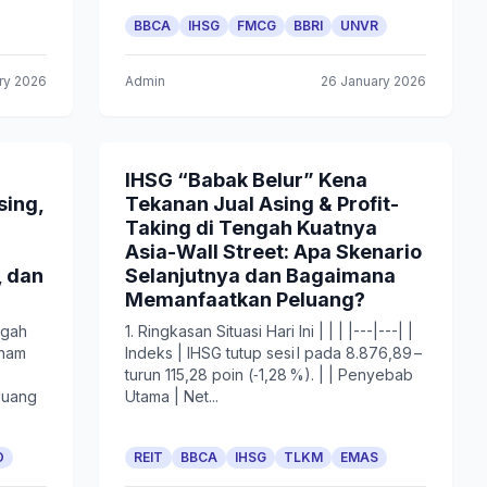
BBCA
IHSG
FMCG
BBRI
UNVR
ry 2026
Admin
26 January 2026
IHSG “Babak Belur” Kena
sing,
Tekanan Jual Asing & Profit-
Taking di Tengah Kuatnya
Asia-Wall Street: Apa Skenario
, dan
Selanjutnya dan Bagaimana
Memanfaatkan Peluang?
ngah
1. Ringkasan Situasi Hari Ini | | | |---|---| |
aham
Indeks | IHSG tutup sesi I pada 8.876,89 –
turun 115,28 poin (‑1,28 %). | | Penyebab
luang
Utama | Net...
O
REIT
BBCA
IHSG
TLKM
EMAS