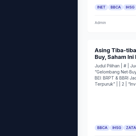
INET
BBCA
IHSG
Admin
Asing Tiba-tiba
Buy, Saham Ini
Judul Pilihan | # | Jud
“Gelombang Net‑Bu
BEI: BRPT & BBRI Ja
Terpuruk” | | 2 | “Inve
BBCA
IHSG
ZATA