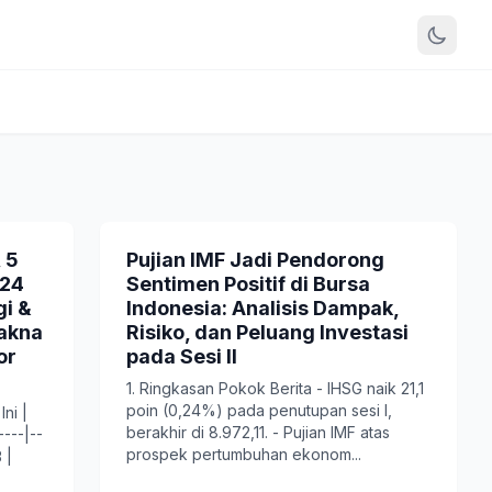
 5
Pujian IMF Jadi Pendorong
 24
Sentimen Positif di Bursa
i &
Indonesia: Analisis Dampak,
Makna
Risiko, dan Peluang Investasi
or
pada Sesi II
1. Ringkasan Pokok Berita - IHSG naik 21,1
poin (0,24%) pada penutupan sesi I,
ni |
berakhir di 8.972,11. - Pujian IMF atas
----|--
prospek pertumbuhan ekonom...
 |