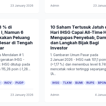
23 January 2026
Admin
23 Janua
8 % di
10 Saham Tertusuk Jatuh 
 I, Namun 6
Hari IHSG Capai All-Time H
akan Peluang
Mengupas Penyebab, Dam
Besar di Tengah
dan Langkah Bijak Bagi
ar
Investor
s Mendalam # 1.
1. Gambaran Umum Pasar pada
gerakan IHSG -
2 Januari 2026 - IHSG naik 101,1 poi
: IHSG ditutup pada
(≈ 1,17 %) dan menembus level 8.748
115,28 poin (‑1,28 ...
mencetak rekor tertinggi sepanjan
(A...
O
INOV
PUDP
IHSG
TLKM
BUMI
RUPS
BPO
23 January 2026
Admin
4 Janua