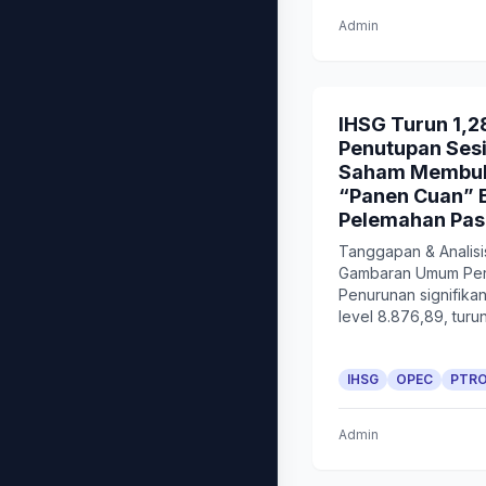
Admin
IHSG Turun 1,2
Penutupan Sesi
Saham Membuk
“Panen Cuan” 
Pelemahan Pas
Tanggapan & Analisi
Gambaran Umum Per
Penurunan signifikan
level 8.876,89, turun 
IHSG
OPEC
PTR
Admin