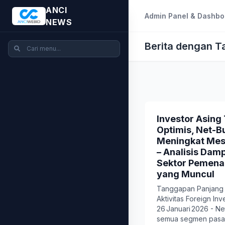
ANCI
Admin Panel & Dashbo
NEWS
Berita dengan 
Investor Asing
Optimis, Net-Bu
Meningkat Mesk
– Analisis Damp
Sektor Pemenan
yang Muncul
Tanggapan Panjang
Aktivitas Foreign In
26 Januari 2026 - Ne
semua segmen pasar p