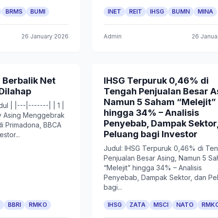
BRMS
BUMI
INET
REIT
IHSG
BUMN
MINA
26 January 2026
Admin
26 Janua
 Berbalik Net
IHSG Terpuruk 0,46% di
 Dilahap
Tengah Penjualan Besar A
Namun 5 Saham “Melejit”
ul | |---|-------| | 1 |
hingga 34% – Analisis
y Asing Menggebrak
Penyebab, Dampak Sektor
di Primadona, BBCA
Peluang bagi Investor
stor...
Judul: IHSG Terpuruk 0,46% di Te
Penjualan Besar Asing, Namun 5 S
“Melejit” hingga 34% – Analisis
Penyebab, Dampak Sektor, dan Pe
bagi...
BBRI
RMKO
IHSG
ZATA
MSCI
NATO
RMK