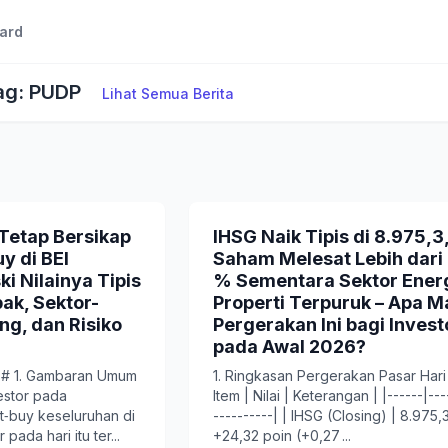
ard
Tag: PUDP
Lihat Semua Berita
 Tetap Bersikap
IHSG Naik Tipis di 8.975,3,
y di BEI
Saham Melesat Lebih dari
i Nilainya Tipis
% Sementara Sektor Energ
ak, Sektor-
Properti Terpuruk – Apa 
g, dan Risiko
Pergerakan Ini bagi Invest
pada Awal 2026?
 # 1. Gambaran Umum
1. Ringkasan Pergerakan Pasar Hari I
vestor pada
Item | Nilai | Keterangan | |------|---
t‑buy keseluruhan di
----------| | IHSG (Closing) | 8.975,3
ada hari itu ter...
+24,32 poin (+0,27 ...