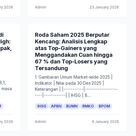
ry 2026
Admin
23 January 2026
di
Roda Saham 2025 Berputar
igh:
Kencang: Analisis Lengkap
pak,
atas Top-Gainers yang
Menggandakan Cuan hingga
67 % dan Top-Losers yang
Tersandung
n
1. Gambaran Umum Market‑wide 2025 |
,1,
Indikator | Nilai pada 30 Des 2025 |
g masa
Keterangan | |-----------|------------------
----|------------| | IHSG | 8....
M
IHSG
APBN
BUMN
RMKO
BPOM
ry 2026
Admin
4 January 2026