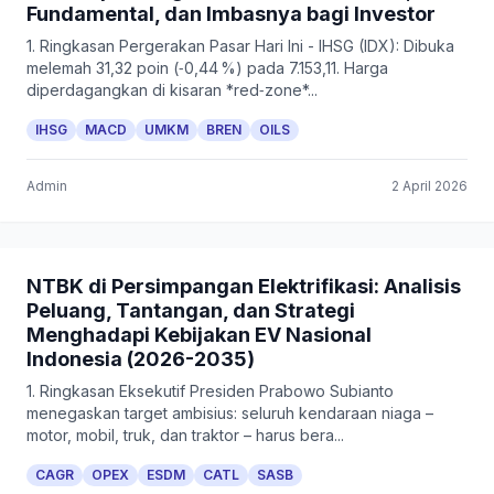
Fundamental, dan Imbasnya bagi Investor
1. Ringkasan Pergerakan Pasar Hari Ini - IHSG (IDX): Dibuka
melemah 31,32 poin (‑0,44 %) pada 7.153,11. Harga
diperdagangkan di kisaran *red‑zone*...
IHSG
MACD
UMKM
BREN
OILS
Admin
2 April 2026
NTBK di Persimpangan Elektrifikasi: Analisis
Peluang, Tantangan, dan Strategi
Menghadapi Kebijakan EV Nasional
Indonesia (2026-2035)
1. Ringkasan Eksekutif Presiden Prabowo Subianto
menegaskan target ambisius: seluruh kendaraan niaga –
motor, mobil, truk, dan traktor – harus bera...
CAGR
OPEX
ESDM
CATL
SASB