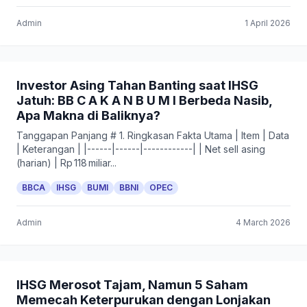
Admin
1 April 2026
Investor Asing Tahan Banting saat IHSG
Jatuh: BB C A K A N B U M I Berbeda Nasib,
Apa Makna di Baliknya?
Tanggapan Panjang # 1. Ringkasan Fakta Utama | Item | Data
| Keterangan | |------|------|------------| | Net sell asing
(harian) | Rp 118 miliar...
BBCA
IHSG
BUMI
BBNI
OPEC
Admin
4 March 2026
IHSG Merosot Tajam, Namun 5 Saham
Memecah Keterpurukan dengan Lonjakan