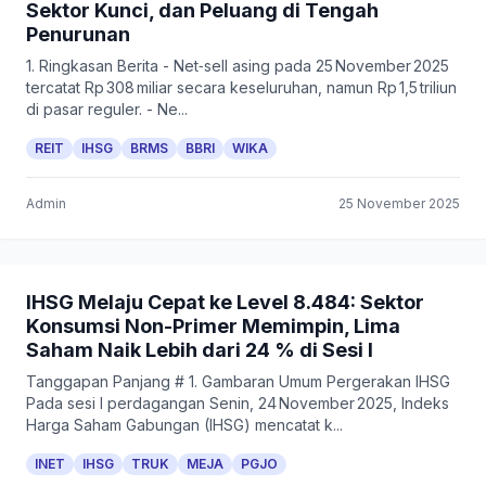
Sektor Kunci, dan Peluang di Tengah
Penurunan
1. Ringkasan Berita - Net‑sell asing pada 25 November 2025
tercatat Rp 308 miliar secara keseluruhan, namun Rp 1,5 triliun
di pasar reguler. - Ne...
REIT
IHSG
BRMS
BBRI
WIKA
Admin
25 November 2025
IHSG Melaju Cepat ke Level 8.484: Sektor
Konsumsi Non-Primer Memimpin, Lima
Saham Naik Lebih dari 24 % di Sesi I
Tanggapan Panjang # 1. Gambaran Umum Pergerakan IHSG
Pada sesi I perdagangan Senin, 24 November 2025, Indeks
Harga Saham Gabungan (IHSG) mencatat k...
INET
IHSG
TRUK
MEJA
PGJO